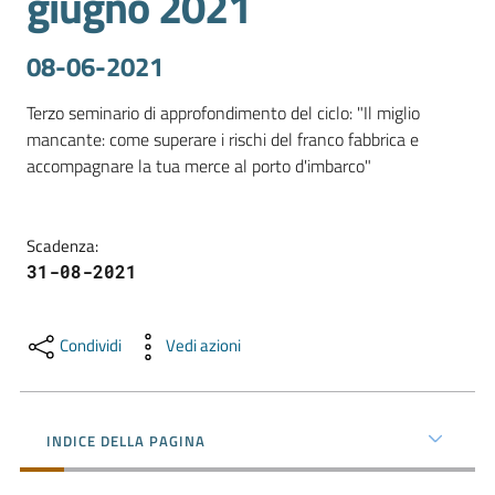
giugno 2021
08-06-2021
Promuovere
l'Impresa
Terzo seminario di approfondimento del ciclo: "Il miglio 
e
mancante: come superare i rischi del franco fabbrica e 
il
accompagnare la tua merce al porto d'imbarco" 
territorio
Scadenza
:
Tutelare
31-08-2021
l'Impresa
e
il
Condividi
Vedi azioni
Consumatore
INDICE DELLA PAGINA
L'Impresa
Digitale