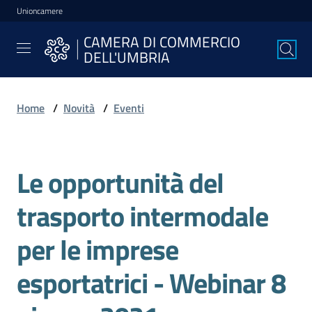
Unioncamere
Vai al contenuto
Vai alla navigazione
Vai al footer
CAMERA DI COMMERCIO
CAMERA DI
DELL'UMBRIA
COMMERCIO
DELL'UMBRIA
Home
/
Novità
/
Eventi
La
Camera
Le opportunità del
Salta al contenuto
trasporto intermodale
Avviare
l'Impresa
per le imprese
esportatrici - Webinar 8
Gestire
l'Impresa