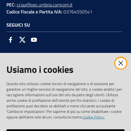
PEC:
cciaa@pec.umbria.camcom.it
Codice Fiscale e Partita IVA:
03764550541
SEGUICI SU
Facebook
Twitter
Youtube
Usiamo i cookies
AMMINISTRAZIONE TRASPARENTE INTERCAM S.C.A.R.L.
Questo sito utilizza i cookie tecnici di navigazione e di sessione per
garantire un miglior servizio di navigazione del sito, e cookie analitici per
raccogliere informazioni sull'uso del sito da parte degli utenti. Utilizza
anche cookie di profilazione dell'utente per fini statistici. I cookie di
Vai alla pagina
profilazione puoi decidere se abilitarli o meno cliccando sul pulsante
'Cambia le impostazioni'. Per saperne di più su come disabilitare i cookie
Media Policy
oppure abilitarne solo alcuni, consulta la nostra
Cookie Policy.
Note legali