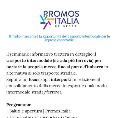
Ac
ce
di
Il seminario informativo tratterà in dettaglio il
trasporto intermodale (strada più ferrovia) per
Re
portare la propria merce fino al porto d'imbarco
in
gis
alternativa al solo trasporto stradale.
tra
Seguirà un
focus
sugli
interporti
in relazione al
ti
consolidamento della merce in export e quale nodo
intermodale strada/ferrovia.
Programma
:
Seguici
- Saluti e apertura | Promos Italia
su
- L’alternativa al trasporto su gomma