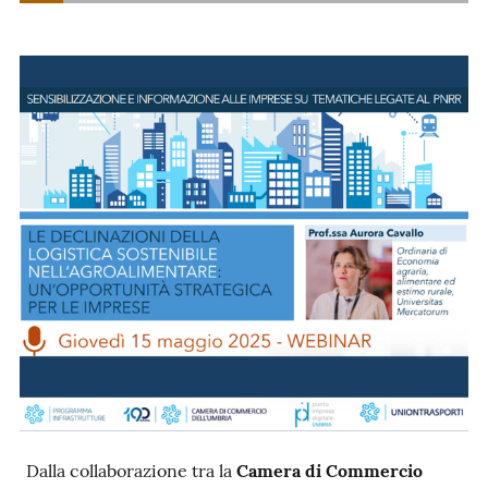
Ac
ce
di
Re
gis
tra
ti
Seguici
Dalla collaborazione tra la
Camera di Commercio
su