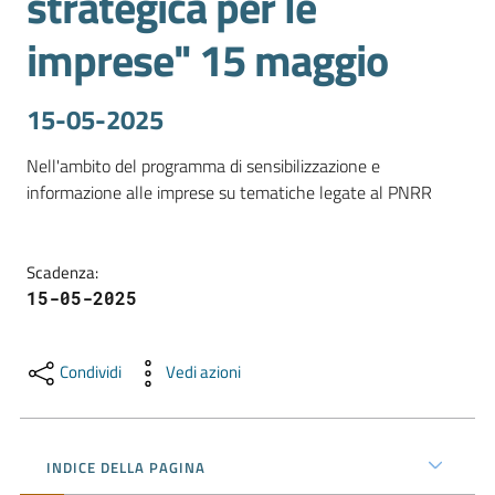
strategica per le
imprese" 15 maggio
Promuovere
l'Impresa
15-05-2025
e
il
Nell'ambito del programma di sensibilizzazione e 
territorio
informazione alle imprese su tematiche legate al PNRR
Tutelare
Scadenza
:
l'Impresa
15-05-2025
e
il
Consumatore
Condividi
Vedi azioni
L'Impresa
INDICE DELLA PAGINA
Digitale