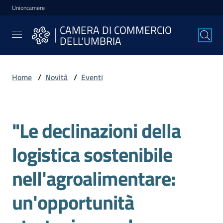
Unioncamere
Vai al contenuto
Vai alla navigazione
Vai al footer
CAMERA DI COMMERCIO
CAMERA DI
DELL'UMBRIA
COMMERCIO
DELL'UMBRIA
Home
/
Novità
/
Eventi
La
Camera
"Le declinazioni della
Salta al contenuto
logistica sostenibile
Avviare
l'Impresa
nell'agroalimentare:
un'opportunità
Gestire
l'Impresa