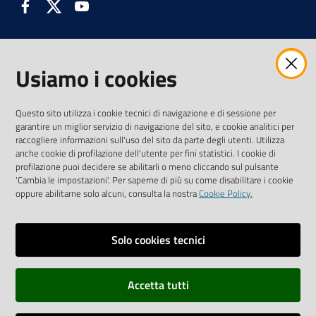
Facebook
Twitter
Youtube
Usiamo i cookies
AMMINISTRAZIONE TRASPARENTE INTERCAM S.C.A.R.L.
Questo sito utilizza i cookie tecnici di navigazione e di sessione per
garantire un miglior servizio di navigazione del sito, e cookie analitici per
raccogliere informazioni sull'uso del sito da parte degli utenti. Utilizza
anche cookie di profilazione dell'utente per fini statistici. I cookie di
Vai alla pagina
profilazione puoi decidere se abilitarli o meno cliccando sul pulsante
Media Policy
'Cambia le impostazioni'. Per saperne di più su come disabilitare i cookie
oppure abilitarne solo alcuni, consulta la nostra
Cookie Policy.
Note legali
Privacy policy
Solo cookies tecnici
Mappa del sito
Accetta tutti
Credits