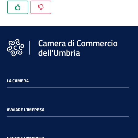
Promuovere
l'Impresa
e
Camera di Commercio
il
territorio
dell'Umbria
Tutelare
l'Impresa
LA CAMERA
e
il
Consumatore
AVVIARE L'IMPRESA
L'Impresa
Digitale