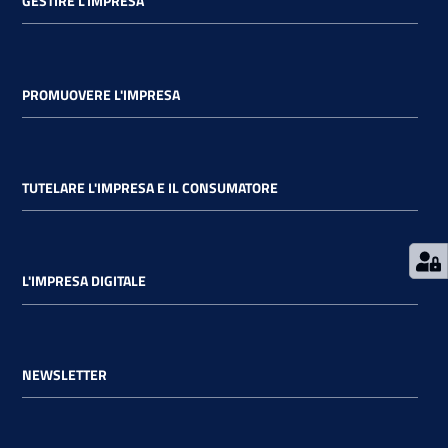
GESTIRE L'IMPRESA
PROMUOVERE L'IMPRESA
Ac
ce
di
TUTELARE L'IMPRESA E IL CONSUMATORE
Re
gis
L'IMPRESA DIGITALE
tra
ti
NEWSLETTER
Seguici
su