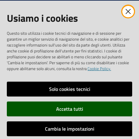
Usiamo i cookies
AMMINISTRAZIONE TRASPARENTE INTERCAM S.C.A.R.L.
Questo sito utilizza i cookie tecnici di navigazione e di sessione per
garantire un miglior servizio di navigazione del sito, e cookie analitici per
raccogliere informazioni sull'uso del sito da parte degli utenti. Utilizza
anche cookie di profilazione dell'utente per fini statistici. I cookie di
Vai alla pagina
profilazione puoi decidere se abilitarli o meno cliccando sul pulsante
Media Policy
'Cambia le impostazioni'. Per saperne di più su come disabilitare i cookie
oppure abilitarne solo alcuni, consulta la nostra
Cookie Policy.
Note legali
Privacy policy
Solo cookies tecnici
Mappa del sito
Accetta tutti
Credits
Dichiarazione di accessibilità
Cambia le impostazioni
Monitoraggio accessi al sito