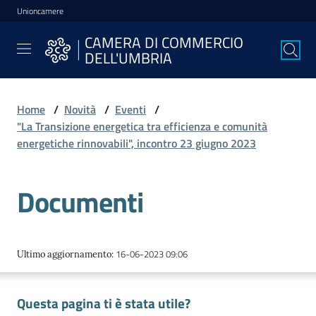
Unioncamere
Vai al contenuto
Vai alla navigazione
Vai al footer
CAMERA DI COMMERCIO
CAMERA DI
DELL'UMBRIA
COMMERCIO
DELL'UMBRIA
Home
/
Novità
/
Eventi
/
"La Transizione energetica tra efficienza e comunità
La
energetiche rinnovabili", incontro 23 giugno 2023
Camera
Documenti
Avviare
l'Impresa
16-06-2023 09:06
Ultimo aggiornamento
:
Gestire
Questa pagina ti è stata utile?
l'Impresa