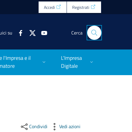
Accedi
Registrati
uici su
Cerca
e l'Impresa e il
L'Impresa
matore
Digitale
Condividi
Vedi azioni