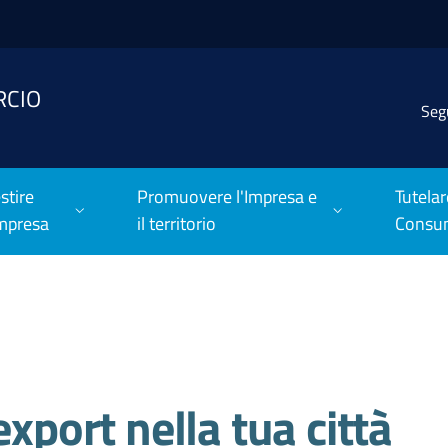
RCIO
Seg
stire
Promuovere l'Impresa e
Tutelar
Impresa
il territorio
Consu
export nella tua città