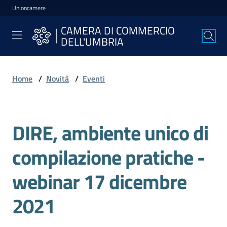
Unioncamere
Vai al contenuto
Vai alla navigazione
Vai al footer
CAMERA DI COMMERCIO
CAMERA DI
DELL'UMBRIA
COMMERCIO
DELL'UMBRIA
Home
/
Novità
/
Eventi
La
Camera
DIRE, ambiente unico di
Salta al contenuto
compilazione pratiche -
Avviare
l'Impresa
webinar 17 dicembre
2021
Gestire
l'Impresa