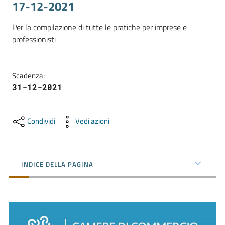
17-12-2021
Per la compilazione di tutte le pratiche per imprese e 
Promuovere
professionisti
l'Impresa
e
il
Scadenza
:
territorio
31-12-2021
Tutelare
Condividi
Vedi azioni
l'Impresa
e
il
INDICE DELLA PAGINA
Consumatore
L'Impresa
Digitale