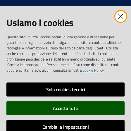
Usiamo i cookies
AMMINISTRAZIONE TRASPARENTE INTERCAM S.C.A.R.L.
Questo sito utilizza i cookie tecnici di navigazione e di sessione per
garantire un miglior servizio di navigazione del sito, e cookie analitici per
raccogliere informazioni sull'uso del sito da parte degli utenti. Utilizza
anche cookie di profilazione dell'utente per fini statistici. I cookie di
Vai alla pagina
profilazione puoi decidere se abilitarli o meno cliccando sul pulsante
Media Policy
'Cambia le impostazioni'. Per saperne di più su come disabilitare i cookie
oppure abilitarne solo alcuni, consulta la nostra
Cookie Policy.
Note legali
Privacy policy
Solo cookies tecnici
Mappa del sito
Accetta tutti
Credits
Dichiarazione di accessibilità
Cambia le impostazioni