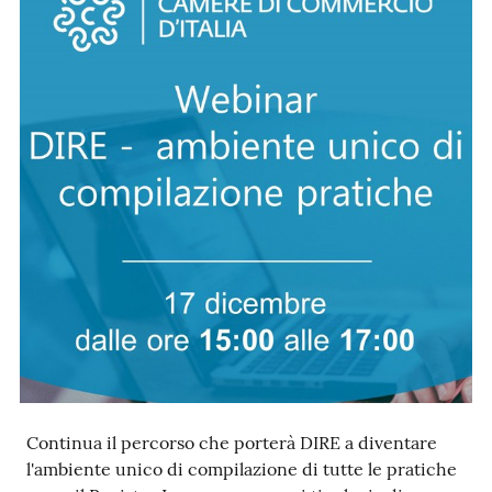
Ac
ce
di
Re
gis
tra
ti
Continua il percorso che porterà DIRE a diventare
Seguici
l'ambiente unico di compilazione di tutte le pratiche
su