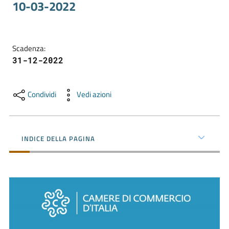
10-03-2022
Promuovere
l'Impresa
Scadenza
:
e
31-12-2022
il
territorio
Condividi
Vedi azioni
Tutelare
l'Impresa
INDICE DELLA PAGINA
e
il
Consumatore
L'Impresa
Digitale