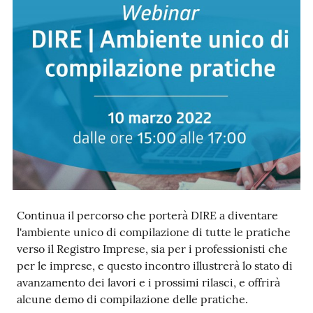
Ac
ce
di
Re
gis
tra
Continua il percorso che porterà DIRE a diventare
ti
l'ambiente unico di compilazione di tutte le pratiche
verso il Registro Imprese, sia per i professionisti che
per le imprese, e questo incontro illustrerà lo stato di
avanzamento dei lavori e i prossimi rilasci, e offrirà
Seguici
alcune demo di compilazione delle pratiche.
su