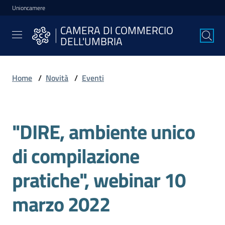
Unioncamere
Vai al contenuto
Vai alla navigazione
Vai al footer
CAMERA DI COMMERCIO
CAMERA DI
DELL'UMBRIA
COMMERCIO
DELL'UMBRIA
Home
/
Novità
/
Eventi
La
Camera
"DIRE, ambiente unico
Salta al contenuto
di compilazione
Avviare
l'Impresa
pratiche", webinar 10
marzo 2022
Gestire
l'Impresa