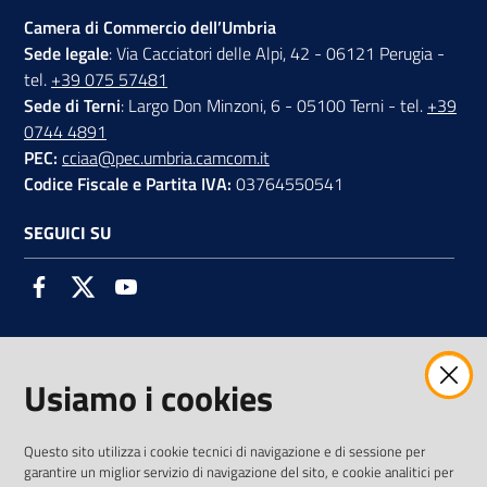
Camera di Commercio dell’Umbria
Sede legale
: Via Cacciatori delle Alpi, 42 - 06121 Perugia -
tel.
+39 075 57481
Sede di Terni
: Largo Don Minzoni, 6 - 05100 Terni - tel.
+39
0744 4891
PEC:
cciaa@pec.umbria.camcom.it
Codice Fiscale e Partita IVA:
03764550541
SEGUICI SU
Facebook
Twitter
Youtube
Usiamo i cookies
AMMINISTRAZIONE TRASPARENTE INTERCAM S.C.A.R.L.
Questo sito utilizza i cookie tecnici di navigazione e di sessione per
garantire un miglior servizio di navigazione del sito, e cookie analitici per