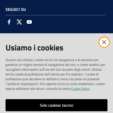
SEGUICI SU
Facebook
Twitter
Youtube
Usiamo i cookies
AMMINISTRAZIONE TRASPARENTE INTERCAM S.C.A.R.L.
Questo sito utilizza i cookie tecnici di navigazione e di sessione per
garantire un miglior servizio di navigazione del sito, e cookie analitici per
raccogliere informazioni sull'uso del sito da parte degli utenti. Utilizza
anche cookie di profilazione dell'utente per fini statistici. I cookie di
Vai alla pagina
profilazione puoi decidere se abilitarli o meno cliccando sul pulsante
'Cambia le impostazioni'. Per saperne di più su come disabilitare i cookie
Media Policy
oppure abilitarne solo alcuni, consulta la nostra
Cookie Policy.
Note legali
Privacy policy
Solo cookies tecnici