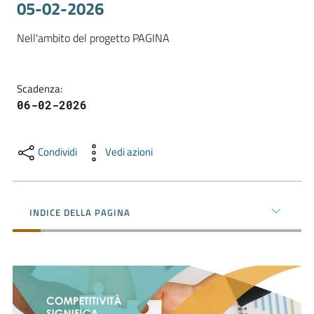
05-02-2026
Nell'ambito del progetto PAGINA
Promuovere
l'Impresa
e
Scadenza
:
il
06-02-2026
territorio
Condividi
Vedi azioni
Tutelare
l'Impresa
e
INDICE DELLA PAGINA
il
Consumatore
L'Impresa
Digitale