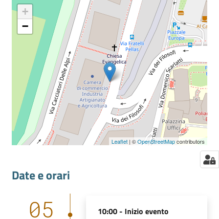
+
−
Leaflet
| ©
OpenStreetMap
contributors
Date e orari
05
10:00 -
Inizio evento