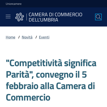
Unioncamere
Vai al contenuto
Vai alla navigazione
Vai al footer
CAMERA DI COMMERCIO
CAMERA DI
DELL'UMBRIA
COMMERCIO
DELL'UMBRIA
Home
/
Novità
/
Eventi
La
Camera
"Competitività significa
Salta al contenuto
Parità", convegno il 5
Avviare
l'Impresa
febbraio alla Camera di
Commercio
Gestire
l'Impresa