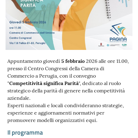
Ac
ce
di
Appuntamento giovedì
5 febbraio
2026 alle ore 11.00,
presso il Centro Congressi della Camera di
Re
Commercio a Perugia, con il convegno
gis
"
Competitività significa Parità
", dedicato al ruolo
tra
strategico della parità di genere nella competitività
ti
aziendale.
Esperti nazionali e locali condivideranno strategie,
esperienze e aggiornamenti normativi per
promuovere modelli organizzativi equi.
Seguici
Il programma
su