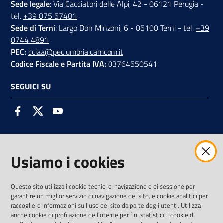
Sede legale
: Via Cacciatori delle Alpi, 42 - 06121 Perugia -
tel.
+39 075 57481
Sede di Terni
: Largo Don Minzoni, 6 - 05100 Terni - tel.
+39
0744 4891
PEC:
cciaa@pec.umbria.camcom.it
Codice Fiscale e Partita IVA:
03764550541
SEGUICI SU
Facebook
Twitter
Youtube
Usiamo i cookies
AMMINISTRAZIONE TRASPARENTE INTERCAM S.C.A.R.L.
Questo sito utilizza i cookie tecnici di navigazione e di sessione per
garantire un miglior servizio di navigazione del sito, e cookie analitici per
raccogliere informazioni sull'uso del sito da parte degli utenti. Utilizza
anche cookie di profilazione dell'utente per fini statistici. I cookie di