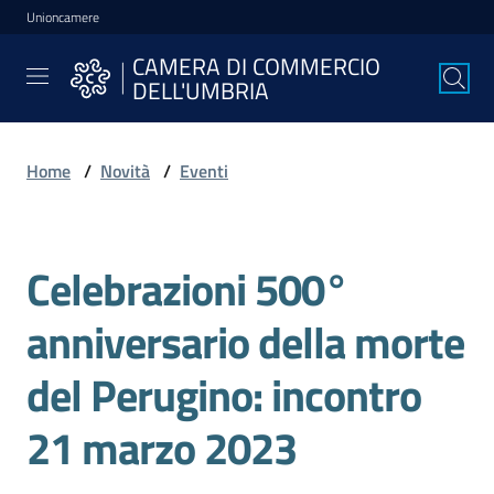
Unioncamere
Vai al contenuto
Vai alla navigazione
Vai al footer
CAMERA DI COMMERCIO
CAMERA DI
DELL'UMBRIA
COMMERCIO
DELL'UMBRIA
Home
/
Novità
/
Eventi
La
Camera
Celebrazioni 500°
Salta al contenuto
anniversario della morte
Avviare
l'Impresa
del Perugino: incontro
21 marzo 2023
Gestire
l'Impresa