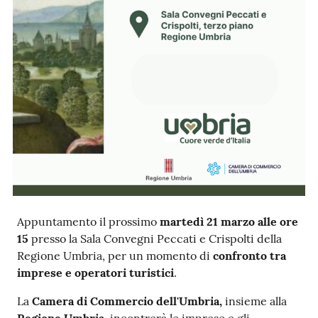
Ac
ce
di
Re
gis
tra
ti
Appuntamento il prossimo
martedì 21 marzo
alle ore
15
presso la Sala Convegni Peccati e Crispolti della
Regione Umbria, per un momento di
confronto tra
imprese e operatori turistici
.
Seguici
La
Camera di Commercio dell'Umbria,
insieme alla
su
Regione Umbria,
incontrerà le imprese e gli