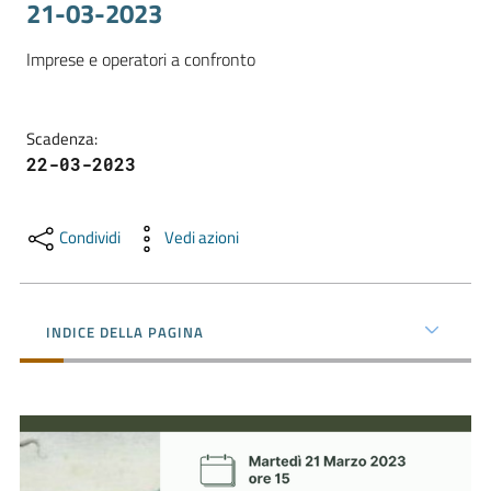
21-03-2023
Imprese e operatori a confronto 
Promuovere
l'Impresa
e
Scadenza
:
il
22-03-2023
territorio
Condividi
Vedi azioni
Tutelare
l'Impresa
e
INDICE DELLA PAGINA
il
Consumatore
L'Impresa
Digitale