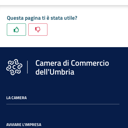
Questa pagina ti è stata utile?
Ac
ce
di
Camera di Commercio
Re
dell'Umbria
gis
tra
ti
LA CAMERA
Seguici
AVVIARE L'IMPRESA
su