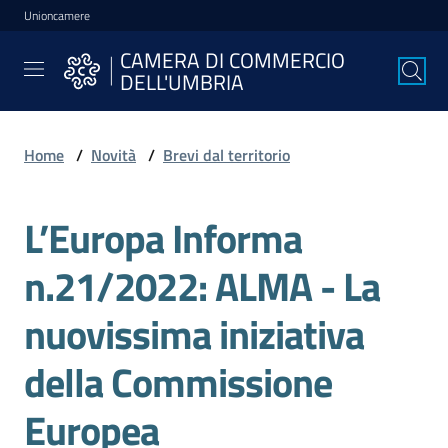
Unioncamere
Vai al contenuto
Vai alla navigazione
Vai al footer
CAMERA DI COMMERCIO
CAMERA DI
DELL'UMBRIA
COMMERCIO
DELL'UMBRIA
Home
/
Novità
/
Brevi dal territorio
La
L’Europa Informa
Camera
n.21/2022: ALMA - La
Avviare
nuovissima iniziativa
l'Impresa
della Commissione
Gestire
Europea
l'Impresa