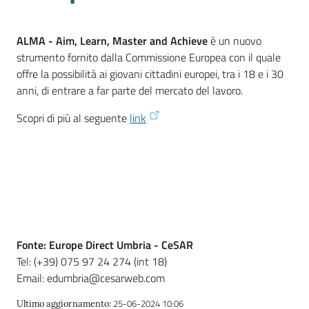
ALMA - Aim, Learn, Master and Achieve
è un nuovo
Promuovere
strumento fornito dalla Commissione Europea con il quale
l'Impresa
offre la possibilità ai giovani cittadini europei, tra i 18 e i 30
e
anni, di entrare a far parte del mercato del lavoro.
il
territorio
Scopri di più al seguente
link
Tutelare
l'Impresa
e
il
Consumatore
Fonte:
Europe Direct Umbria - CeSAR
Tel: (+39) 075 97 24 274 (int 18)
Email: edumbria@cesarweb.com
L'Impresa
Digitale
25-06-2024 10:06
Ultimo aggiornamento
: