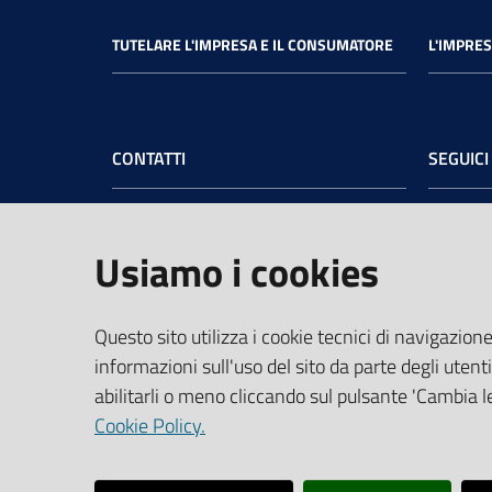
TUTELARE L'IMPRESA E IL CONSUMATORE
L'IMPRES
CONTATTI
SEGUICI
Camera di Commercio dell’Umbria
Face
Sede legale
: Via Cacciatori delle Alpi, 42 -
Usiamo i cookies
06121 Perugia - tel.
+39 075 57481
Sede di Terni
: Largo Don Minzoni, 6 -
05100 Terni - tel.
+39 0744 4891
Questo sito utilizza i cookie tecnici di navigazione
PEC:
cciaa@pec.umbria.camcom.it
informazioni sull'uso del sito da parte degli utenti
Codice Fiscale e Partita IVA:
abilitarli o meno cliccando sul pulsante 'Cambia le
03764550541
Cookie Policy.