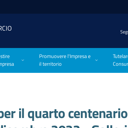
RCIO
Seg
stire
Promuovere l'Impresa e
Tutelar
Impresa
il territorio
Consu
per il quarto centenario