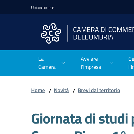
Vai al contenuto
Vai alla navigazione
Vai al footer
Unioncamere
CAMERA DI COMME
DELL'UMBRIA
La
Avviare
Ge
Camera
l'Impresa
l'
Home
Novità
Brevi dal territorio
/
/
Giornata di studi 