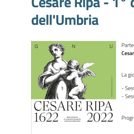
Cesare Ripa - 1° 
dell'Umbria
Parte
Cesar
La gi
- Ses
- Ses
Prog