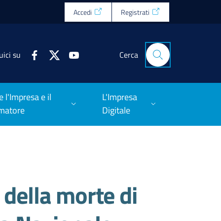
Accedi
Registrati
uici su
Cerca
e l'Impresa e il
L'Impresa
matore
Digitale
 della morte di