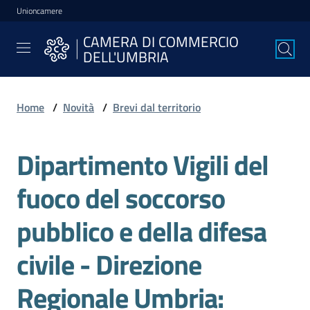
Unioncamere
Vai al contenuto
Vai alla navigazione
Vai al footer
CAMERA DI COMMERCIO
CAMERA DI
DELL'UMBRIA
COMMERCIO
DELL'UMBRIA
Home
/
Novità
/
Brevi dal territorio
La
Dipartimento Vigili del
Camera
fuoco del soccorso
Avviare
pubblico e della difesa
l'Impresa
civile - Direzione
Gestire
Regionale Umbria:
l'Impresa