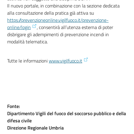
Il nuovo portale, in combinazione con la sezione dedicata
alla consultazione della pratica già attiva su
https://prevenzioneonline.vigilfuoco.it/prevenzione-
online/login
, consentirà all’utenza esterna di poter
disbrigare gli adempimenti di prevenzione incendi in
Ac
modalità telematica.
ce
di
Tutte le informazioni
www.vigilfuoco.it
Re
gis
tra
ti
Fonte:
Dipartimento Vigili del fuoco del soccorso pubblico e della
difesa civile
Seguici
Direzione Regionale Umbria
su