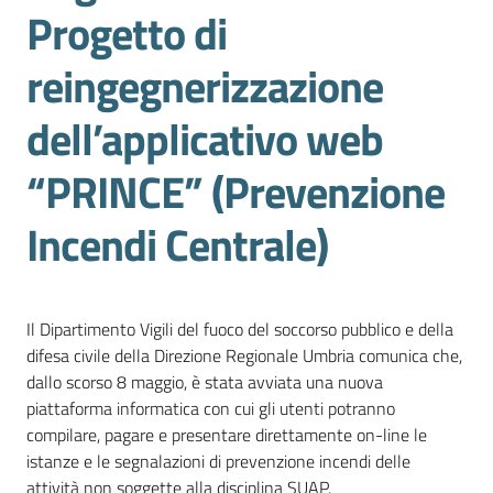
Progetto di
reingegnerizzazione
Promuovere
l'Impresa
dell’applicativo web
e
il
“PRINCE” (Prevenzione
territorio
Incendi Centrale)
Tutelare
l'Impresa
e
Il Dipartimento Vigili del fuoco del soccorso pubblico e della
il
difesa civile della Direzione Regionale Umbria comunica che,
Consumatore
dallo scorso 8 maggio, è stata avviata una nuova
piattaforma informatica con cui gli utenti potranno
compilare, pagare e presentare direttamente on-line le
L'Impresa
istanze e le segnalazioni di prevenzione incendi delle
Digitale
attività non soggette alla disciplina SUAP.