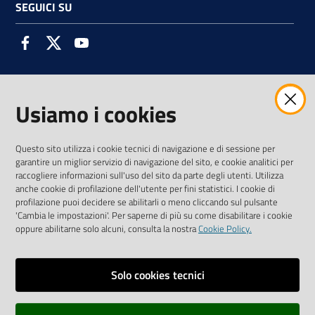
SEGUICI SU
Facebook
Twitter
Youtube
Usiamo i cookies
AMMINISTRAZIONE TRASPARENTE INTERCAM S.C.A.R.L.
Questo sito utilizza i cookie tecnici di navigazione e di sessione per
garantire un miglior servizio di navigazione del sito, e cookie analitici per
raccogliere informazioni sull'uso del sito da parte degli utenti. Utilizza
anche cookie di profilazione dell'utente per fini statistici. I cookie di
Vai alla pagina
profilazione puoi decidere se abilitarli o meno cliccando sul pulsante
Media Policy
'Cambia le impostazioni'. Per saperne di più su come disabilitare i cookie
oppure abilitarne solo alcuni, consulta la nostra
Cookie Policy.
Note legali
Privacy policy
Solo cookies tecnici
Mappa del sito