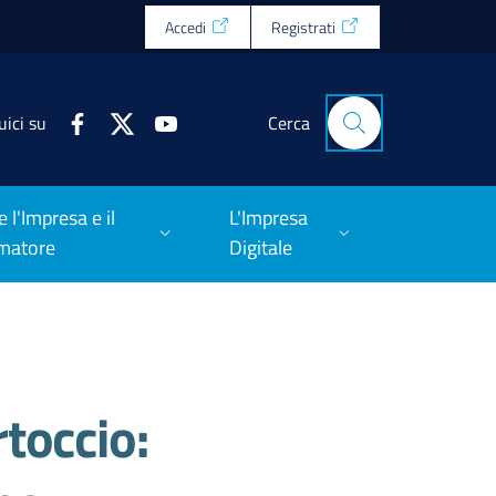
Accedi
Registrati
uici su
Cerca
e l'Impresa e il
L'Impresa
matore
Digitale
toccio: