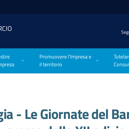
RCIO
Seg
stire
Promuovere l'Impresa e
Tutelar
Impresa
il territorio
Consu
ia - Le Giornate del Bar