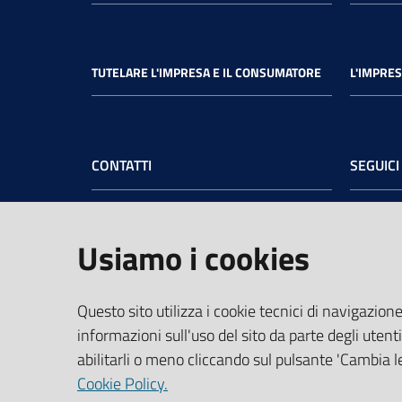
TUTELARE L'IMPRESA E IL CONSUMATORE
L'IMPRES
CONTATTI
SEGUICI
Camera di Commercio dell’Umbria
Face
Sede legale
: Via Cacciatori delle Alpi, 42 -
Usiamo i cookies
06121 Perugia - tel.
+39 075 57481
Sede di Terni
: Largo Don Minzoni, 6 -
05100 Terni - tel.
+39 0744 4891
Questo sito utilizza i cookie tecnici di navigazione
PEC:
cciaa@pec.umbria.camcom.it
informazioni sull'uso del sito da parte degli utenti
Codice Fiscale e Partita IVA:
abilitarli o meno cliccando sul pulsante 'Cambia le
03764550541
Cookie Policy.