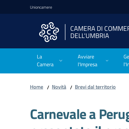
Vai al contenuto
Vai alla navigazione
Vai al footer
Unioncamere
CAMERA DI COMME
DELL'UMBRIA
La
Avviare
Ge
Camera
l'Impresa
l'
Home
Novità
Brevi dal territorio
/
/
Carnevale a Perug