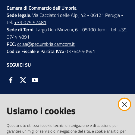
Camera di Commercio dell’Umbria
Sede legale
: Via Cacciatori delle Alpi, 42 - 06121 Perugia -
tel.
+39 075 57481
Sede di Terni
: Largo Don Minzoni, 6 - 05100 Terni - tel.
+39
0744 4891
PEC:
cciaa@pec.umbria.camcom.it
Codice Fiscale e Partita IVA:
03764550541
SEGUICI SU
Facebook
Twitter
Youtube
Usiamo i cookies
AMMINISTRAZIONE TRASPARENTE INTERCAM S.C.A.R.L.
Questo sito utilizza i cookie tecnici di navigazione e di sessione per
garantire un miglior servizio di navigazione del sito, e cookie analitici per