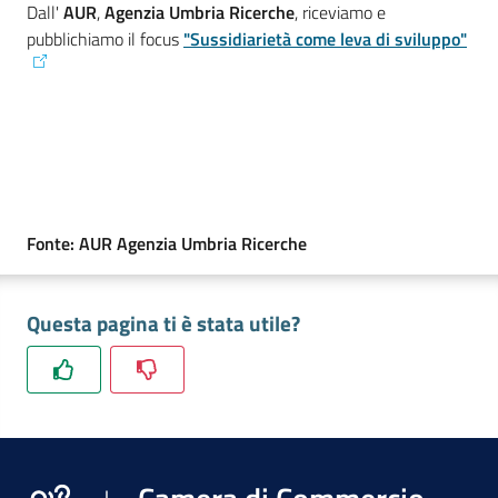
Dall'
AUR
,
Agenzia Umbria Ricerche
, riceviamo e
pubblichiamo il focus
"Sussidiarietà come leva di sviluppo"
Promuovere
l'Impresa
e
il
territorio
Fonte: AUR Agenzia Umbria Ricerche
Tutelare
l'Impresa
e
Questa pagina ti è stata utile?
il
Consumatore
L'Impresa
Digitale