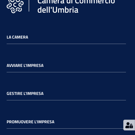
Camera di Commercio
dell'Umbria
Ac
LA CAMERA
ce
di
AVVIARE L'IMPRESA
Re
gis
tra
ti
GESTIRE L'IMPRESA
PROMUOVERE L'IMPRESA
Seguici
su