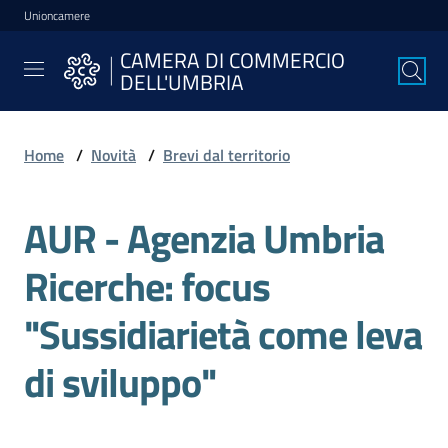
Unioncamere
Vai al contenuto
Vai alla navigazione
Vai al footer
CAMERA DI COMMERCIO
CAMERA DI
DELL'UMBRIA
COMMERCIO
DELL'UMBRIA
Home
/
Novità
/
Brevi dal territorio
La
AUR - Agenzia Umbria
Camera
Ricerche: focus
Avviare
"Sussidiarietà come leva
l'Impresa
di sviluppo"
Gestire
l'Impresa