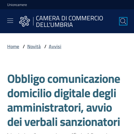
Unioncamere
Vai al contenuto
Vai alla navigazione
Vai al footer
CAMERA DI COMMERCIO
CAMERA DI
DELL'UMBRIA
COMMERCIO
DELL'UMBRIA
Home
/
Novità
/
Avvisi
La
Camera
Obbligo comunicazione
Salta al contenuto
domicilio digitale degli
Avviare
l'Impresa
amministratori, avvio
dei verbali sanzionatori
Gestire
l'Impresa