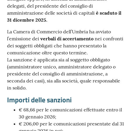
delegati, del presidente del consiglio di
amministrazione delle società di capitali
è scaduto il
31 dicembre 2025.
La Camera di Commercio dell’Umbria ha avviato
Ac
l’emissione dei
verbali di accertamento
nei confronti
ce
dei soggetti obbligati che hanno presentato la
di
comunicazione oltre questo termine.
La sanzione è applicata sia al soggetto obbligato
(amministratore unico, amministratore delegato o
Re
presidente del consiglio di amministrazione, a
gis
seconda dei casi), sia alla società, quale responsabile
tra
in solido.
ti
Importi delle sanzioni
€ 68,66 per le comunicazioni effettuate entro il
30 gennaio 2026;
Seguici
€ 206,00 per le comunicazioni presentate dal 31
su
gennaio 2026 in poi;