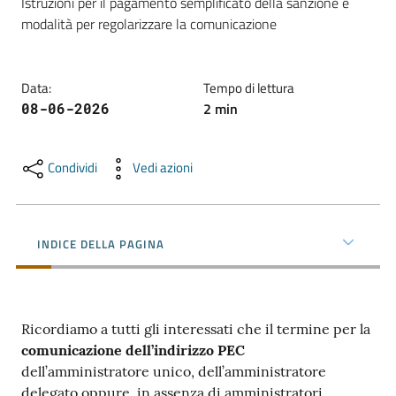
Istruzioni per il pagamento semplificato della sanzione e 
modalità per regolarizzare la comunicazione
Promuovere
l'Impresa
Data
:
Tempo di lettura
e
2
min
08-06-2026
il
territorio
Condividi
Vedi azioni
Tutelare
l'Impresa
INDICE DELLA PAGINA
e
il
Consumatore
Ricordiamo a tutti gli interessati che il termine per la
comunicazione dell’indirizzo PEC
L'Impresa
dell’amministratore unico, dell’amministratore
Digitale
delegato oppure, in assenza di amministratori