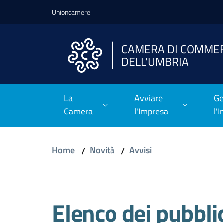
Vai al contenuto
Vai alla navigazione
Vai al footer
Unioncamere
CAMERA DI COMME
DELL'UMBRIA
La
Avviare
Ge
Camera
l'Impresa
l'
Home
Novità
Avvisi
/
/
Salta al contenuto
Elenco dei pubblici