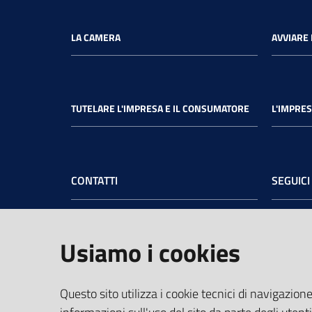
LA CAMERA
AVVIARE 
TUTELARE L'IMPRESA E IL CONSUMATORE
L'IMPRES
CONTATTI
SEGUICI
Camera di Commercio dell’Umbria
Face
Sede legale
: Via Cacciatori delle Alpi, 42 -
Usiamo i cookies
06121 Perugia - tel.
+39 075 57481
Sede di Terni
: Largo Don Minzoni, 6 -
05100 Terni - tel.
+39 0744 4891
Questo sito utilizza i cookie tecnici di navigazione
PEC:
cciaa@pec.umbria.camcom.it