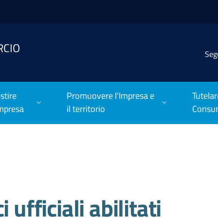
RCIO
Seg
stire
Promuovere l'Impresa e
Tutelar
Impresa
il territorio
Consu
 ufficiali abilitati