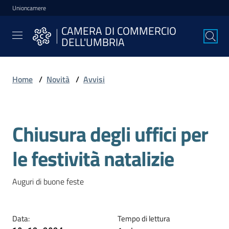
Unioncamere
Vai al contenuto
Vai alla navigazione
Vai al footer
CAMERA DI COMMERCIO
CAMERA DI
DELL'UMBRIA
COMMERCIO
DELL'UMBRIA
Home
/
Novità
/
Avvisi
La
Camera
Chiusura degli uffici per
Salta al contenuto
le festività natalizie
Avviare
l'Impresa
Auguri di buone feste
Gestire
Data
:
Tempo di lettura
l'Impresa