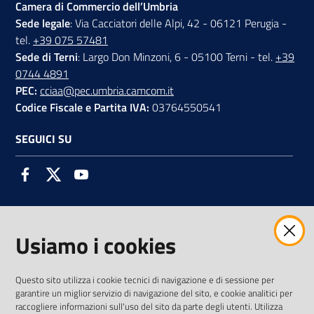
Camera di Commercio dell’Umbria
Sede legale
: Via Cacciatori delle Alpi, 42 - 06121 Perugia -
tel.
+39 075 57481
Sede di Terni
: Largo Don Minzoni, 6 - 05100 Terni - tel.
+39
0744 4891
PEC:
cciaa@pec.umbria.camcom.it
Codice Fiscale e Partita IVA:
03764550541
SEGUICI SU
Facebook
Twitter
Youtube
Usiamo i cookies
AMMINISTRAZIONE TRASPARENTE INTERCAM S.C.A.R.L.
Questo sito utilizza i cookie tecnici di navigazione e di sessione per
garantire un miglior servizio di navigazione del sito, e cookie analitici per
raccogliere informazioni sull'uso del sito da parte degli utenti. Utilizza