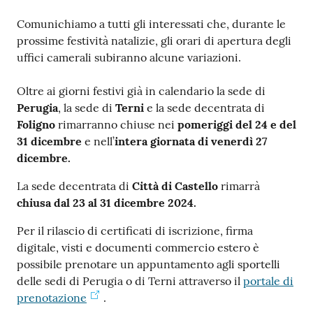
Comunichiamo a tutti gli interessati che, durante le
prossime festività natalizie, gli orari di apertura degli
uffici camerali subiranno alcune variazioni.
Ac
Oltre ai giorni festivi già in calendario la sede di
ce
Perugia
, la sede di
Terni
e la sede decentrata di
di
Foligno
rimarranno chiuse nei
pomeriggi del 24 e del
31 dicembre
e nell’
intera giornata di
venerdì 27
dicembre.
Re
gis
La sede decentrata di
Città di Castello
rimarrà
tra
chiusa dal 23 al 31 dicembre 2024.
ti
Per il rilascio di certificati di iscrizione, firma
digitale, visti e documenti commercio estero è
possibile prenotare un appuntamento agli sportelli
delle sedi di Perugia o di Terni attraverso il
portale di
Seguici
prenotazione
.
su