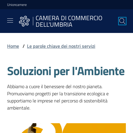
Unioncamere
Vai al contenuto
Vai alla navigazione
Vai al footer
CAMERA DI COMMERCIO
CAMERA DI
DELL'UMBRIA
COMMERCIO
DELL'UMBRIA
Home
/
Le parole chiave dei nostri servizi
La
Soluzioni per l'Ambiente
Camera
Abbiamo a cuore il benessere del nostro pianeta.
Avviare
Promuoviamo progetti per la transizione ecologica e
l'Impresa
supportiamo le imprese nel percorso di sostenibilità
ambientale.
Gestire
l'Impresa