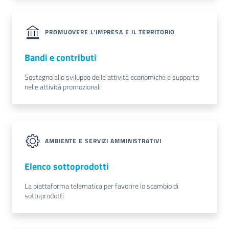
PROMUOVERE L'IMPRESA E IL TERRITORIO
Bandi e contributi
Ac
ce
Sostegno allo sviluppo delle attività economiche e supporto
di
nelle attività promozionali
Re
gis
AMBIENTE E SERVIZI AMMINISTRATIVI
tra
ti
Elenco sottoprodotti
La piattaforma telematica per favorire lo scambio di
sottoprodotti
Seguici
su