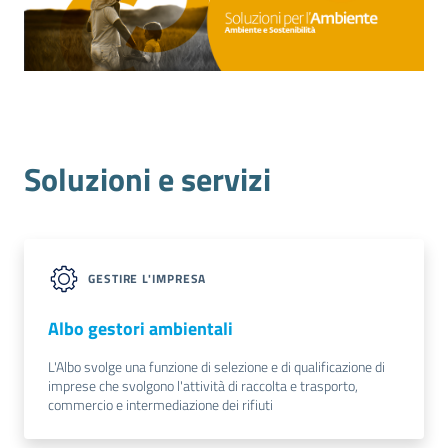
Promuovere
l'Impresa
e
il
territorio
Soluzioni e servizi
Tutelare
l'Impresa
GESTIRE L'IMPRESA
e
il
Albo gestori ambientali
Consumatore
L'Albo svolge una funzione di selezione e di qualificazione di
imprese che svolgono l'attività di raccolta e trasporto,
commercio e intermediazione dei rifiuti
L'Impresa
Digitale