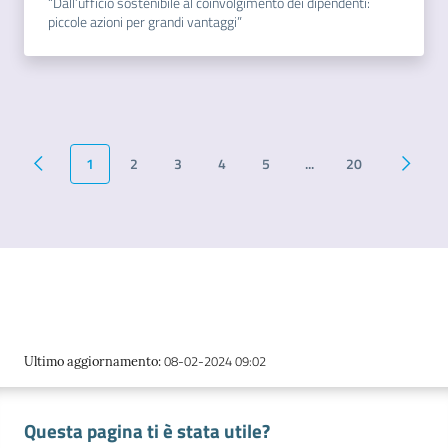
“Dall’ufficio sostenibile al coinvolgimento dei dipendenti:
piccole azioni per grandi vantaggi”
1
2
3
4
5
...
20
Pagina precedente
Pagina successiva
Pagina
08-02-2024 09:02
Ultimo aggiornamento
:
Questa pagina ti è stata utile?