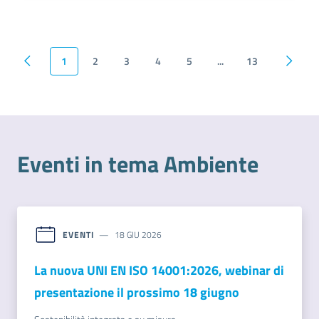
1
2
3
4
5
...
13
Pagina precedente
Pagina successiva
Pagina
Eventi in tema Ambiente
EVENTI
18 GIU 2026
La nuova UNI EN ISO 14001:2026, webinar di
presentazione il prossimo 18 giugno