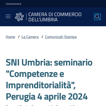
Unioncamere
Vai al contenuto
Vai alla navigazione
Vai al footer
CAMERA DI COMMERCIO
CAMERA DI
DELL'UMBRIA
COMMERCIO
DELL'UMBRIA
Home
/
La Camera
/
Comunicati Stampa
La
Camera
SNI Umbria: seminario
Salta al contenuto
"Competenze e
Avviare
l'Impresa
Imprenditorialità",
Perugia 4 aprile 2024
Gestire
l'Impresa