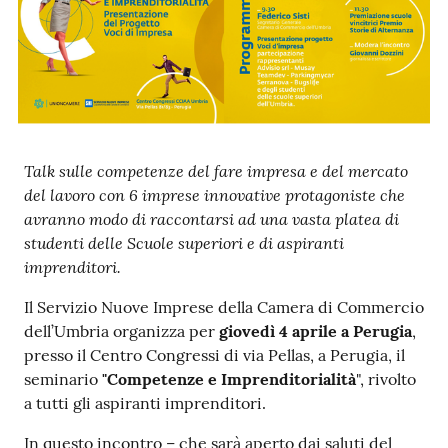
Ac
ce
di
Talk sulle competenze del fare impresa e del mercato
del lavoro con 6 imprese innovative protagoniste che
avranno modo di raccontarsi ad una vasta platea di
Re
studenti delle Scuole superiori e di aspiranti
gis
imprenditori.
tra
Il Servizio Nuove Imprese della Camera di Commercio
ti
dell’Umbria organizza per
giovedì 4 aprile a Perugia
,
presso il Centro Congressi di via Pellas, a Perugia, il
seminario
"Competenze e Imprenditorialità
", rivolto
a tutti gli aspiranti imprenditori.
Seguici
su
In questo incontro – che sarà aperto dai saluti del