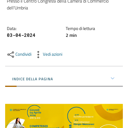
Presso il Centro Congressi della Camera di Commercio 
dell'Umbria
Promuovere
l'Impresa
Data
:
Tempo di lettura
e
2
min
03-04-2024
il
territorio
Condividi
Vedi azioni
Tutelare
l'Impresa
INDICE DELLA PAGINA
e
il
Consumatore
L'Impresa
Digitale