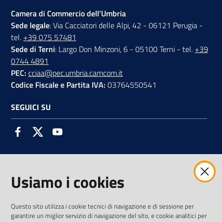
Camera di Commercio dell’Umbria
Sede legale
: Via Cacciatori delle Alpi, 42 - 06121 Perugia -
tel.
+39 075 57481
Sede di Terni
: Largo Don Minzoni, 6 - 05100 Terni - tel.
+39
0744 4891
PEC:
cciaa@pec.umbria.camcom.it
Codice Fiscale e Partita IVA:
03764550541
SEGUICI SU
Facebook
Twitter
Youtube
Usiamo i cookies
AMMINISTRAZIONE TRASPARENTE INTERCAM S.C.A.R.L.
Questo sito utilizza i cookie tecnici di navigazione e di sessione per
garantire un miglior servizio di navigazione del sito, e cookie analitici per