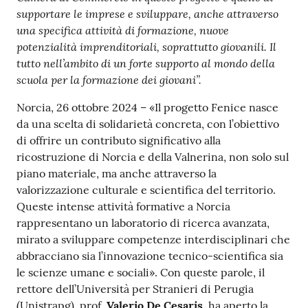
supportare le imprese e sviluppare, anche attraverso
una specifica attività di formazione, nuove
potenzialità imprenditoriali, soprattutto giovanili. Il
tutto nell’ambito di un forte supporto al mondo della
Ac
scuola per la formazione dei giovani”.
ce
Norcia, 26 ottobre 2024 – «Il progetto Fenice nasce
di
da una scelta di solidarietà concreta, con l’obiettivo
di offrire un contributo significativo alla
ricostruzione di Norcia e della Valnerina, non solo sul
Re
piano materiale, ma anche attraverso la
gis
valorizzazione culturale e scientifica del territorio.
tra
Queste intense attività formative a Norcia
ti
rappresentano un laboratorio di ricerca avanzata,
mirato a sviluppare competenze interdisciplinari che
abbracciano sia l’innovazione tecnico-scientifica sia
le scienze umane e sociali». Con queste parole, il
Seguici
rettore dell’Università per Stranieri di Perugia
su
(Unistrapg), prof.
Valerio De Cesaris
, ha aperto la