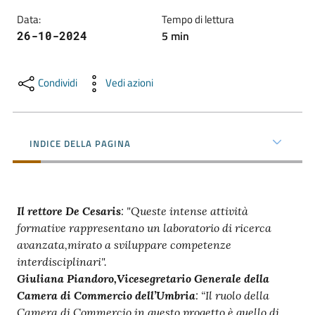
Data
:
Tempo di lettura
5
min
26-10-2024
Promuovere
l'Impresa
e
Condividi
Vedi azioni
il
territorio
INDICE DELLA PAGINA
Tutelare
l'Impresa
e
Il rettore De Cesaris
: "Queste intense attività
il
formative rappresentano un laboratorio di ricerca
Consumatore
avanzata,mirato a sviluppare competenze
interdisciplinari".
Giuliana Piandoro,Vicesegretario Generale della
L'Impresa
Camera di Commercio dell’Umbria
: “Il ruolo della
Digitale
Camera di Commercio in questo progetto è quello di