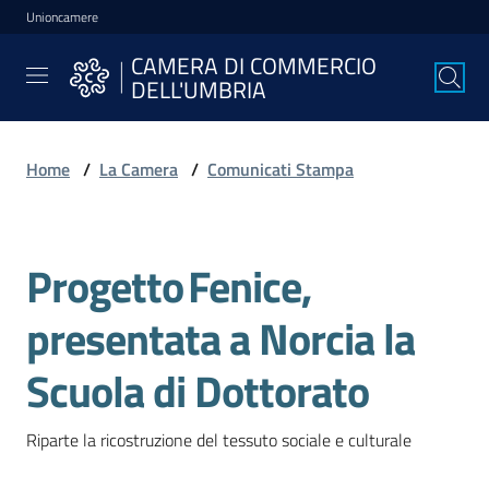
Unioncamere
Vai al contenuto
Vai alla navigazione
Vai al footer
CAMERA DI COMMERCIO
CAMERA DI
DELL'UMBRIA
COMMERCIO
DELL'UMBRIA
Home
/
La Camera
/
Comunicati Stampa
La
Camera
Progetto Fenice,
Salta al contenuto
presentata a Norcia la
Avviare
l'Impresa
Scuola di Dottorato
Riparte la ricostruzione del tessuto sociale e culturale
Gestire
l'Impresa