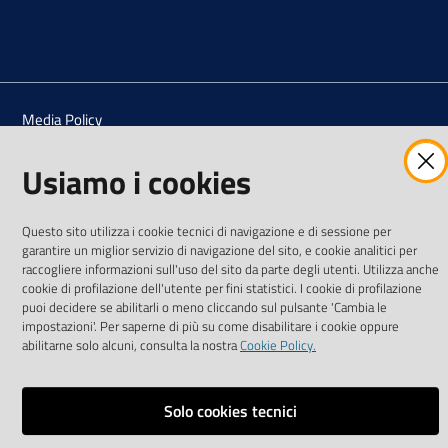
Vai alla pagina
Media Policy
Note legali
Usiamo i cookies
Privacy policy
Questo sito utilizza i cookie tecnici di navigazione e di sessione per
Mappa del sito
garantire un miglior servizio di navigazione del sito, e cookie analitici per
raccogliere informazioni sull'uso del sito da parte degli utenti. Utilizza anche
Credits
cookie di profilazione dell'utente per fini statistici. I cookie di profilazione
puoi decidere se abilitarli o meno cliccando sul pulsante 'Cambia le
Dichiarazione di accessibilità
impostazioni'. Per saperne di più su come disabilitare i cookie oppure
abilitarne solo alcuni, consulta la nostra
Cookie Policy.
Monitoraggio accessi al sito
Impostazioni cookie
Solo cookies tecnici