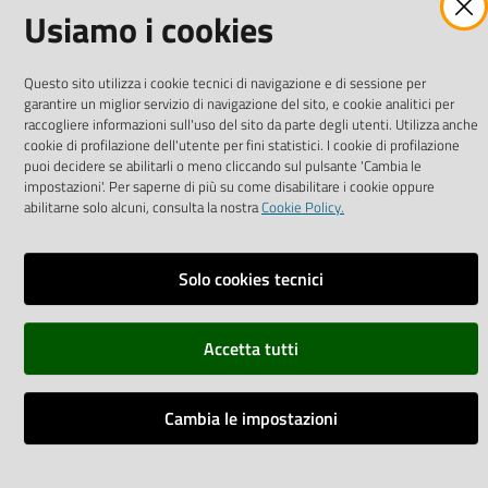
Usiamo i cookies
Dichiarazione di accessibilità
Monitoraggio accessi al sito
Questo sito utilizza i cookie tecnici di navigazione e di sessione per
Impostazioni cookie
garantire un miglior servizio di navigazione del sito, e cookie analitici per
raccogliere informazioni sull'uso del sito da parte degli utenti. Utilizza anche
cookie di profilazione dell'utente per fini statistici. I cookie di profilazione
puoi decidere se abilitarli o meno cliccando sul pulsante 'Cambia le
impostazioni'. Per saperne di più su come disabilitare i cookie oppure
abilitarne solo alcuni, consulta la nostra
Cookie Policy.
Solo cookies tecnici
Accetta tutti
Cambia le impostazioni