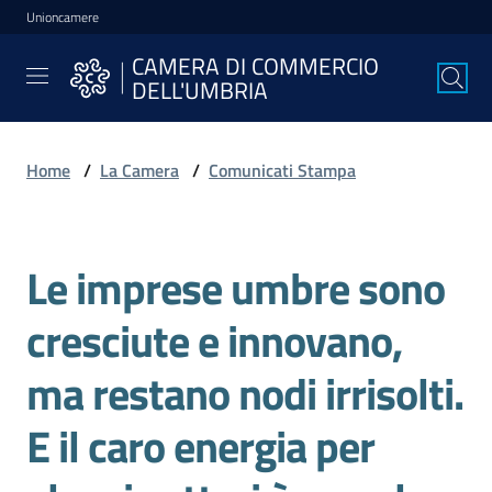
Unioncamere
Vai al contenuto
Vai alla navigazione
Vai al footer
CAMERA DI COMMERCIO
CAMERA DI
DELL'UMBRIA
COMMERCIO
DELL'UMBRIA
Home
/
La Camera
/
Comunicati Stampa
La
Camera
Le imprese umbre sono
Salta al contenuto
cresciute e innovano,
Avviare
l'Impresa
ma restano nodi irrisolti.
E il caro energia per
Gestire
l'Impresa