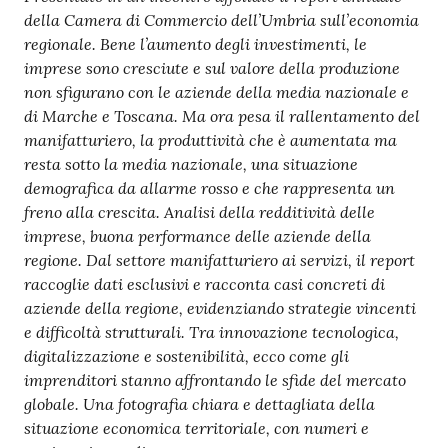
della Camera di Commercio dell’Umbria sull’economia
regionale. Bene l’aumento degli investimenti, le
imprese sono cresciute e sul valore della produzione
non sfigurano con le aziende della media nazionale e
Ac
di Marche e Toscana. Ma ora pesa il rallentamento del
ce
manifatturiero, la produttività che è aumentata ma
di
resta sotto la media nazionale, una situazione
demografica da allarme rosso e che rappresenta un
freno alla crescita.
Analisi della redditività delle
imprese, buona performance delle aziende della
Re
regione. Dal settore manifatturiero ai servizi, il report
gis
raccoglie dati esclusivi e racconta
casi concreti
di
tra
aziende della regione, evidenziando strategie vincenti
ti
e difficoltà strutturali. Tra innovazione tecnologica,
digitalizzazione e sostenibilità, ecco come gli
imprenditori stanno affrontando le sfide del mercato
globale. Una fotografia chiara e dettagliata della
Seguici
situazione economica territoriale, con numeri e
su