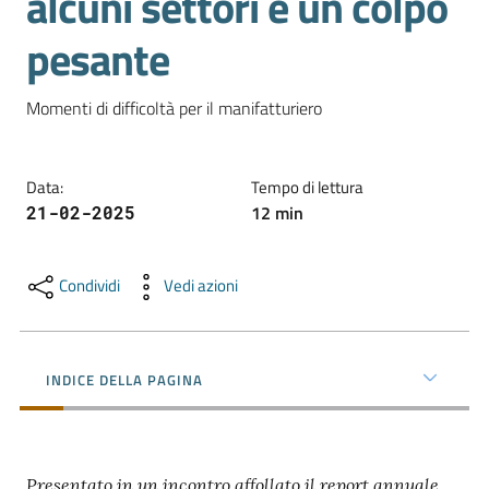
alcuni settori è un colpo
pesante
Promuovere
l'Impresa
Momenti di difficoltà per il manifatturiero
e
il
territorio
Data
:
Tempo di lettura
12
min
21-02-2025
Tutelare
l'Impresa
Condividi
Vedi azioni
e
il
Consumatore
INDICE DELLA PAGINA
L'Impresa
Digitale
Presentato in un incontro affollato il report annuale