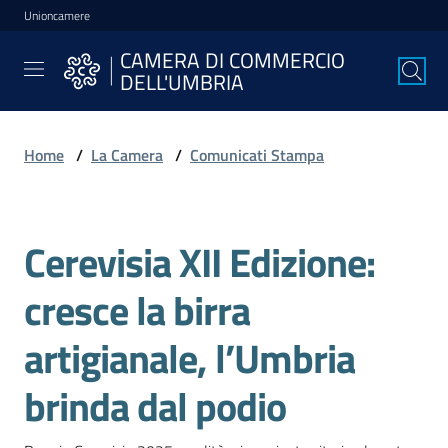
Unioncamere
Vai al contenuto
Vai alla navigazione
Vai al footer
CAMERA DI COMMERCIO
CAMERA DI
DELL'UMBRIA
COMMERCIO
DELL'UMBRIA
Home
/
La Camera
/
Comunicati Stampa
La
Camera
Cerevisia XII Edizione:
Salta al contenuto
cresce la birra
Avviare
l'Impresa
artigianale, l’Umbria
brinda dal podio
Gestire
l'Impresa