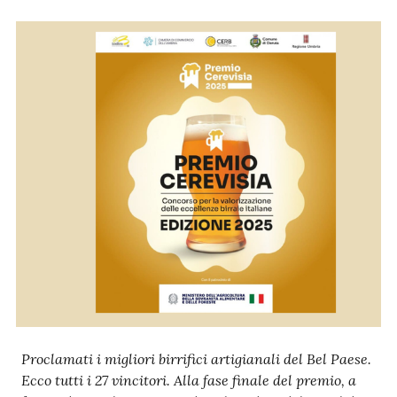
Ac
ce
di
Re
gis
tra
ti
Proclamati i migliori birrifici artigianali del Bel Paese.
Seguici
Ecco tutti i 27 vincitori. Alla fase finale del premio, a
su