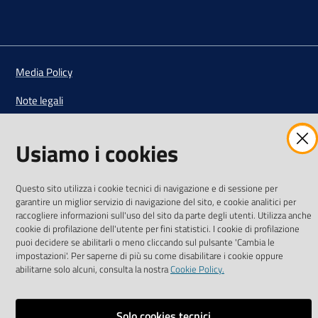
Vai alla pagina
Media Policy
Note legali
Privacy policy
Usiamo i cookies
Mappa del sito
Credits
Questo sito utilizza i cookie tecnici di navigazione e di sessione per
garantire un miglior servizio di navigazione del sito, e cookie analitici per
Dichiarazione di accessibilità
raccogliere informazioni sull'uso del sito da parte degli utenti. Utilizza anche
cookie di profilazione dell'utente per fini statistici. I cookie di profilazione
Monitoraggio accessi al sito
puoi decidere se abilitarli o meno cliccando sul pulsante 'Cambia le
impostazioni'. Per saperne di più su come disabilitare i cookie oppure
Impostazioni cookie
abilitarne solo alcuni, consulta la nostra
Cookie Policy.
Solo cookies tecnici