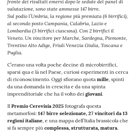
fronte dei risultati emersi dopo le sedute del panel di
valutazione, sono state ammesse 147 birre.
Sul podio l’Umbria, la regione più premiata (6 birrifici),
al secondo posto Campania, Calabria, Lazio e
Lombardia (3 birrifici ciascuna). Con 2 birrifici il
Veneto. Un vincitore per Marche, Sardegna, Piemonte,
Trentino Alto Adige, Friuli Venezia Giulia, Toscana e
Puglia.
C’erano una volta poche decine di microbirrifici,
sparsi qua e là nel Paese, curiosi esperimenti in cerca
di riconoscimento. Oggi sfiorano quota
mille
, spinti
da una domanda in crescita e da una spinta
imprenditoriale che ha il volto dei
giovani
.
Il
Premio Cerevisia 2025
fotografa questa
metamorfosi:
147 birre selezionate, 27 vincitori da 13
regioni italiane
, e una mappa dell’Italia brassicola che
si fa sempre più
complessa, strutturata, matura
.