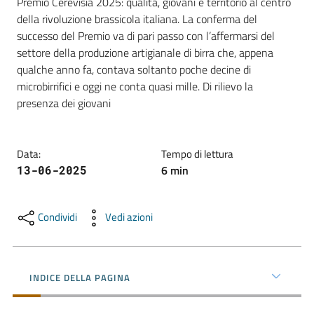
Premio Cerevisia 2025: qualità, giovani e territorio al centro 
della rivoluzione brassicola italiana. La conferma del 
successo del Premio va di pari passo con l’affermarsi del 
Promuovere
settore della produzione artigianale di birra che, appena  
l'Impresa
qualche anno fa, contava soltanto poche decine di 
e
microbirrifici e oggi ne conta quasi mille. Di rilievo la 
il
presenza dei giovani
territorio
Data
:
Tempo di lettura
Tutelare
6
min
13-06-2025
l'Impresa
e
il
Condividi
Vedi azioni
Consumatore
INDICE DELLA PAGINA
L'Impresa
Digitale