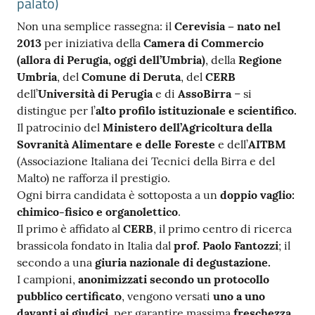
palato)
Non una semplice rassegna: il
Cerevisia – nato nel
2013
per iniziativa della
Camera di Commercio
(allora di Perugia, oggi dell’Umbria)
, della
Regione
Umbria
, del
Comune di Deruta
, del
CERB
dell’
Università di Perugia
e di
AssoBirra
– si
distingue per l’
alto profilo istituzionale e scientifico.
Il patrocinio del
Ministero dell’Agricoltura della
Sovranità Alimentare e delle Foreste
e dell’
AITBM
(Associazione Italiana dei Tecnici della Birra e del
Malto) ne rafforza il prestigio.
Ogni birra candidata è sottoposta a un
doppio vaglio:
chimico-fisico e organolettico
.
Il primo è affidato al
CERB
, il primo centro di ricerca
brassicola fondato in Italia dal
prof. Paolo Fantozzi
; il
secondo a una
giuria nazionale di degustazione.
I campioni,
anonimizzati secondo un protocollo
pubblico certificato
, vengono versati
uno a uno
davanti ai giudici,
per garantire massima
freschezza