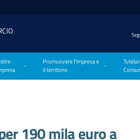
RCIO
Seg
stire
Promuovere l'Impresa e
Tutelar
Impresa
il territorio
Consu
per 190 mila euro a