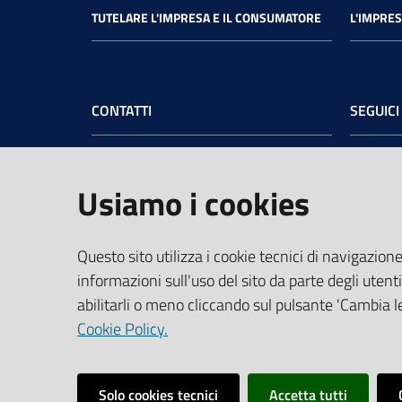
TUTELARE L'IMPRESA E IL CONSUMATORE
L'IMPRES
CONTATTI
SEGUICI
Camera di Commercio dell’Umbria
Face
Sede legale
: Via Cacciatori delle Alpi, 42 -
Usiamo i cookies
06121 Perugia - tel.
+39 075 57481
Sede di Terni
: Largo Don Minzoni, 6 -
05100 Terni - tel.
+39 0744 4891
Questo sito utilizza i cookie tecnici di navigazione
PEC:
cciaa@pec.umbria.camcom.it
informazioni sull'uso del sito da parte degli utenti
Codice Fiscale e Partita IVA:
abilitarli o meno cliccando sul pulsante 'Cambia le
03764550541
Cookie Policy.
Vai alla pagina
Solo cookies tecnici
Accetta tutti