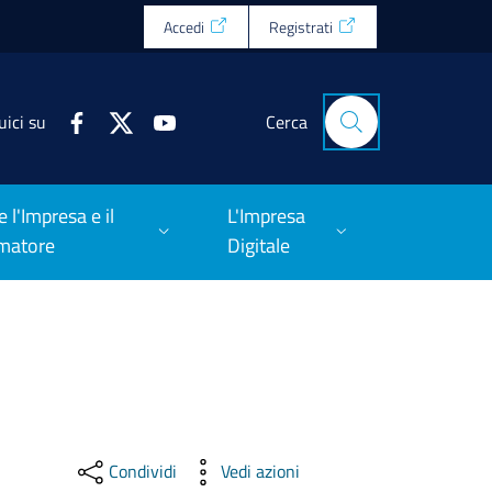
Accedi
Registrati
uici su
Cerca
e l'Impresa e il
L'Impresa
matore
Digitale
Condividi
Vedi azioni