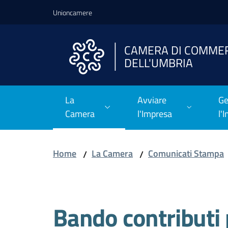
Vai al contenuto
Vai alla navigazione
Vai al footer
Unioncamere
CAMERA DI COMME
DELL'UMBRIA
La
Avviare
Ge
Camera
l'Impresa
l'
Home
La Camera
Comunicati Stampa
/
/
Salta al contenuto
Bando contributi 