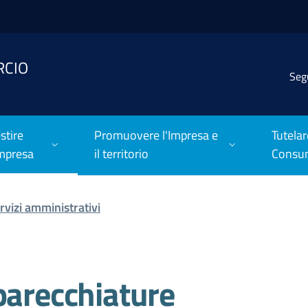
RCIO
Seg
stire
Promuovere l'Impresa e
Tutelar
Impresa
il territorio
Consu
vizi amministrativi
parecchiature