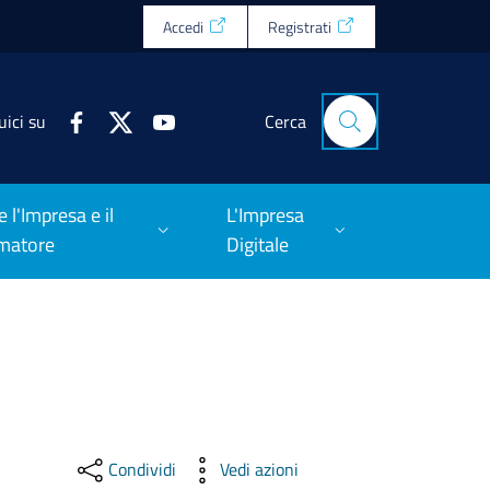
Accedi
Registrati
uici su
Cerca
e l'Impresa e il
L'Impresa
matore
Digitale
Condividi
Vedi azioni