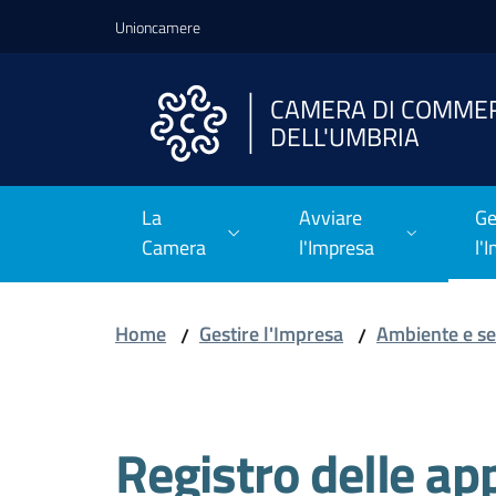
Vai al contenuto
Vai alla navigazione
Vai al footer
Unioncamere
CAMERA DI COMME
DELL'UMBRIA
La
Avviare
Ge
Camera
l'Impresa
l'
Home
Gestire l'Impresa
Ambiente e ser
/
/
Salta al contenuto
Registro delle ap