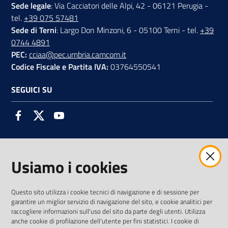
Sede legale
: Via Cacciatori delle Alpi, 42 - 06121 Perugia -
tel.
+39 075 57481
Sede di Terni
: Largo Don Minzoni, 6 - 05100 Terni - tel.
+39
0744 4891
PEC:
cciaa@pec.umbria.camcom.it
Codice Fiscale e Partita IVA:
03764550541
SEGUICI SU
Facebook
Twitter
Youtube
Usiamo i cookies
AMMINISTRAZIONE TRASPARENTE INTERCAM S.C.A.R.L.
Questo sito utilizza i cookie tecnici di navigazione e di sessione per
garantire un miglior servizio di navigazione del sito, e cookie analitici per
raccogliere informazioni sull'uso del sito da parte degli utenti. Utilizza
anche cookie di profilazione dell'utente per fini statistici. I cookie di