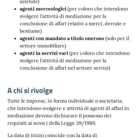
aziende)
agenti merceologici
(per coloro che intendono
svolgere l'attività di mediazione per la
conclusione di affari relativi a merci, derrate e
bestiame)
Ac
agenti con mandato a titolo oneroso
(solo per il
ce
settore immobiliare)
di
agenti in servizi vari
(per coloro che intendono
svolgere l'attività di mediazione per la
conclusione di affari nel settore servizi)
Re
gis
tra
A chi si rivolge
ti
Tutte le imprese, in forma individuale o societaria,
che intendono svolgere e attività di agenti di affari in
mediazione devono dichiarare il possesso dei
requisiti ai sensi i della Legge 39/1989.
Seguici
La data di inizio coincide con la data di
su