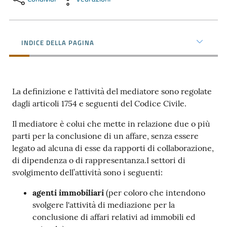
Promuovere
l'Impresa
INDICE DELLA PAGINA
e
il
territorio
La definizione e l'attività del mediatore sono regolate
dagli articoli 1754 e seguenti del Codice Civile.
Tutelare
Il mediatore è colui che mette in relazione due o più
l'Impresa
parti per la conclusione di un affare, senza essere
e
legato ad alcuna di esse da rapporti di collaborazione,
il
di dipendenza o di rappresentanza.I settori di
Consumatore
svolgimento dell’attività sono i seguenti:
agenti immobiliari
(per coloro che intendono
svolgere l'attività di mediazione per la
L'Impresa
conclusione di affari relativi ad immobili ed
Digitale