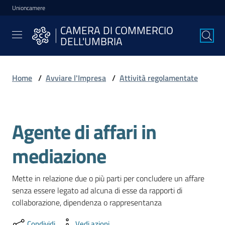
Unioncamere
Vai al contenuto
Vai alla navigazione
Vai al footer
CAMERA DI COMMERCIO
CAMERA DI
DELL'UMBRIA
COMMERCIO
DELL'UMBRIA
Home
/
Avviare l'Impresa
/
Attività regolamentate
La
Camera
Agente di affari in
Salta al contenuto
mediazione
Avviare
l'Impresa
Mette in relazione due o più parti per concludere un affare 
senza essere legato ad alcuna di esse da rapporti di 
collaborazione, dipendenza o rappresentanza
Gestire
l'Impresa
Condividi
Vedi azioni