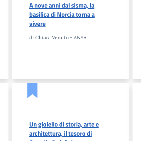
A nove anni dal sisma, la
basilica di Norcia torna a
vivere
di Chiara Venuto - ANSA
Un gioiello di storia, arte e
architettura, il tesoro di