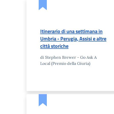
Itinerario di una settimana in
Umbria - Perugia, Assisi e altre
città storiche
di Stephen Brewer - Go Ask A
Local (Premio della Giuria)