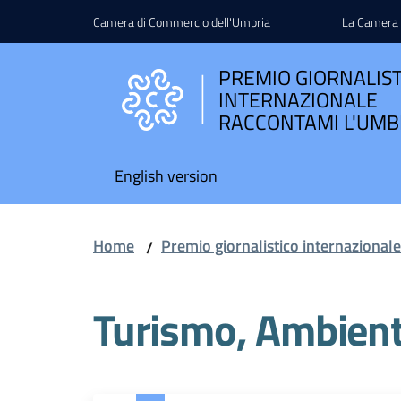
Vai al contenuto
Vai alla navigazione
Vai al footer
Camera di Commercio dell'Umbria
La Camera
PREMIO GIORNALIS
INTERNAZIONALE
RACCONTAMI L'UMB
English version
Home
Premio giornalistico internazional
/
Turismo, Ambient