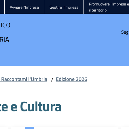
Promuovere l'Impresa e
Avviare l'Impresa
Gestire l'Impresa
il territorio
TICO
Seg
RIA
e Raccontami l'Umbria
Edizione 2026
/
e e Cultura