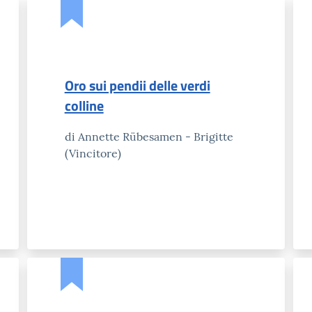
Oro sui pendii delle verdi
colline
di Annette Rübesamen - Brigitte
(Vincitore)