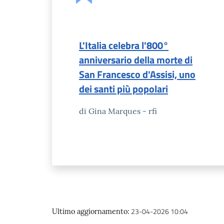
L'Italia celebra l'800°
anniversario della morte di
San Francesco d'Assisi, uno
dei santi più popolari
di Gina Marques - rfi
23-04-2026 10:04
Ultimo aggiornamento
: