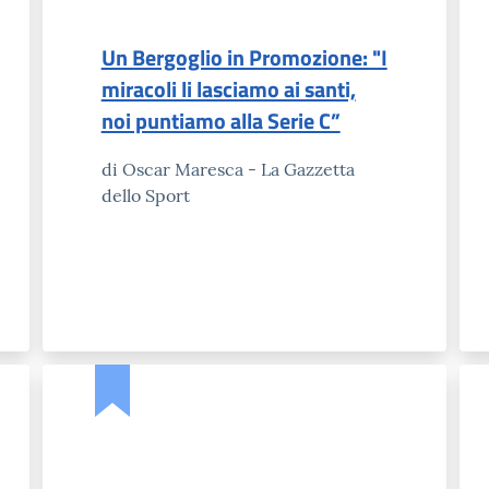
Un Bergoglio in Promozione: "I
miracoli li lasciamo ai santi,
noi puntiamo alla Serie C”
di Oscar Maresca - La Gazzetta
dello Sport