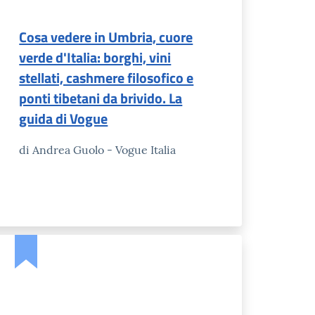
Cosa vedere in Umbria, cuore
verde d'Italia: borghi, vini
stellati, cashmere filosofico e
ponti tibetani da brivido. La
guida di Vogue
di Andrea Guolo - Vogue Italia