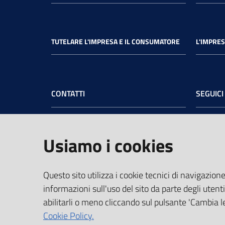
TUTELARE L'IMPRESA E IL CONSUMATORE
L'IMPRES
CONTATTI
SEGUICI
Camera di Commercio dell’Umbria
Face
Sede legale
: Via Cacciatori delle Alpi, 42 -
Usiamo i cookies
06121 Perugia - tel.
+39 075 57481
Sede di Terni
: Largo Don Minzoni, 6 -
05100 Terni - tel.
+39 0744 4891
Questo sito utilizza i cookie tecnici di navigazione
PEC:
cciaa@pec.umbria.camcom.it
informazioni sull'uso del sito da parte degli utenti
Codice Fiscale e Partita IVA:
abilitarli o meno cliccando sul pulsante 'Cambia le
03764550541
Cookie Policy.