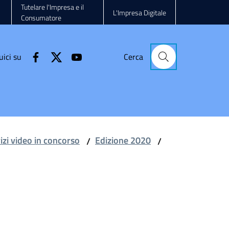
Tutelare l'Impresa e il
L'Impresa Digitale
Consumatore
uici su
Cerca
vizi video in concorso
Edizione 2020
/
/