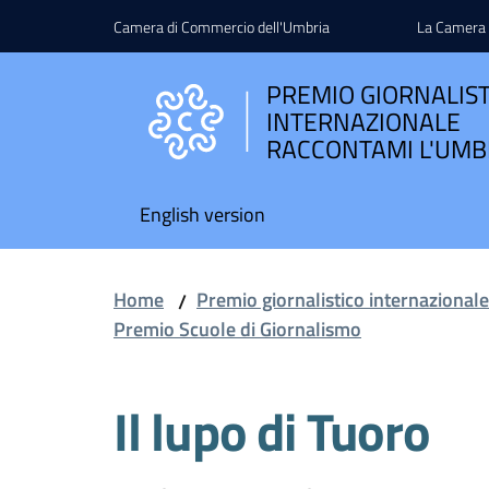
Vai al contenuto
Vai alla navigazione
Vai al footer
Camera di Commercio dell'Umbria
La Camera
PREMIO GIORNALIS
INTERNAZIONALE
RACCONTAMI L'UMB
English version
Home
Premio giornalistico internazional
/
Premio Scuole di Giornalismo
Il lupo di Tuoro