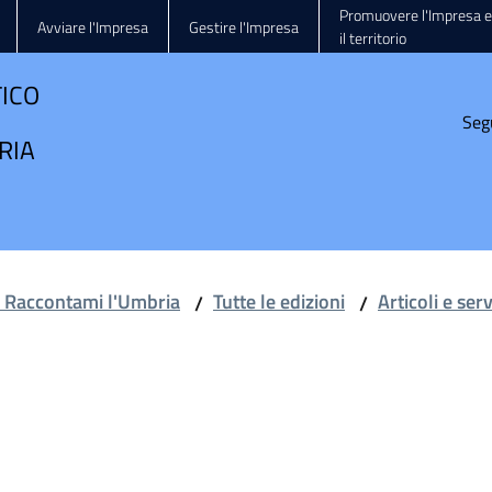
Promuovere l'Impresa e
Avviare l'Impresa
Gestire l'Impresa
il territorio
TICO
Seg
RIA
e Raccontami l'Umbria
Tutte le edizioni
Articoli e ser
/
/