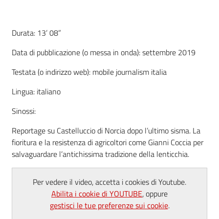
Durata: 13’ 08”
Data di pubblicazione (o messa in onda): settembre 2019
Testata (o indirizzo web): mobile journalism italia
Lingua: italiano
La Camera
Sinossi:
Reportage su Castelluccio di Norcia dopo l’ultimo sisma. La
Avviare
fioritura e la resistenza di agricoltori come Gianni Coccia per
l'Impresa
salvaguardare l’antichissima tradizione della lenticchia.
Gestire
Per vedere il video, accetta i cookies di Youtube.
l'Impresa
Abilita i cookie di YOUTUBE
, oppure
gestisci le tue preferenze sui cookie
.
Promuovere