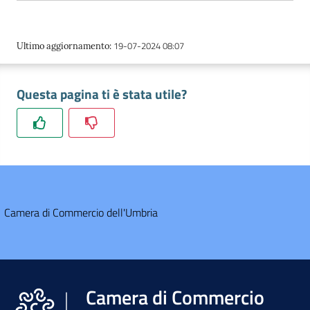
l'Impresa e il
territorio
19-07-2024 08:07
Ultimo aggiornamento
:
Tutelare
l'Impresa e il
Consumatore
Questa pagina ti è stata utile?
L'Impresa
Digitale
Camera di Commercio dell'Umbria
Camera di Commercio