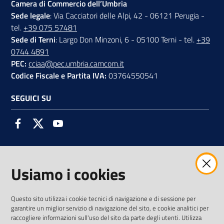
Camera di Commercio dell’Umbria
Sede legale
: Via Cacciatori delle Alpi, 42 - 06121 Perugia -
tel.
+39 075 57481
Sede di Terni
: Largo Don Minzoni, 6 - 05100 Terni - tel.
+39
0744 4891
PEC:
cciaa@pec.umbria.camcom.it
Codice Fiscale e Partita IVA:
03764550541
SEGUICI SU
Facebook
Twitter
Youtube
Usiamo i cookies
AMMINISTRAZIONE TRASPARENTE INTERCAM S.C.A.R.L.
Questo sito utilizza i cookie tecnici di navigazione e di sessione per
garantire un miglior servizio di navigazione del sito, e cookie analitici per
raccogliere informazioni sull'uso del sito da parte degli utenti. Utilizza