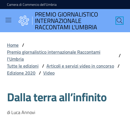
Camera di Commercio dell'Umbria
Vai al contenuto
Vai alla navigazione
Vai al footer
PREMIO GIORNALISTICO
PREMIO
INTERNAZIONALE
GIORNALISTICO
RACCONTAMI L'UMBRIA
INTERNAZIONALE
RACCONTAMI
Home
/
L'UMBRIA
Premio giornalistico internazionale Raccontami
/
l'Umbria
Tutte le edizioni
/
Articoli e servizi video in concorso
/
Edizione 2020
/
Video
English
version
Dalla terra all’infinito
Seguici
di Luca Annovi
su