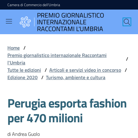
Camera di Commercio dell'Umbria
Vai al contenuto
Vai alla navigazione
Vai al footer
PREMIO GIORNALISTICO
PREMIO
INTERNAZIONALE
GIORNALISTICO
RACCONTAMI L'UMBRIA
INTERNAZIONALE
RACCONTAMI
Home
/
L'UMBRIA
Premio giornalistico internazionale Raccontami
/
l'Umbria
Tutte le edizioni
/
Articoli e servizi video in concorso
/
Edizione 2020
/
Turismo, ambiente e cultura
English
version
Perugia esporta fashion
per 470 milioni
Seguici
su
di Andrea Guolo