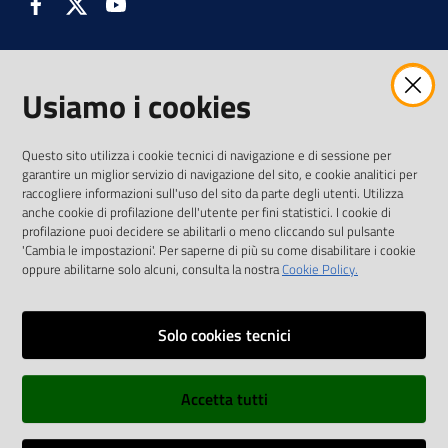
Facebook
Twitter
Youtube
Usiamo i cookies
AMMINISTRAZIONE TRASPARENTE INTERCAM S.C.A.R.L.
Questo sito utilizza i cookie tecnici di navigazione e di sessione per
garantire un miglior servizio di navigazione del sito, e cookie analitici per
raccogliere informazioni sull'uso del sito da parte degli utenti. Utilizza
anche cookie di profilazione dell'utente per fini statistici. I cookie di
Vai alla pagina
profilazione puoi decidere se abilitarli o meno cliccando sul pulsante
Media Policy
'Cambia le impostazioni'. Per saperne di più su come disabilitare i cookie
oppure abilitarne solo alcuni, consulta la nostra
Cookie Policy.
Note legali
Privacy policy
Solo cookies tecnici
Mappa del sito
Accetta tutti
Credits