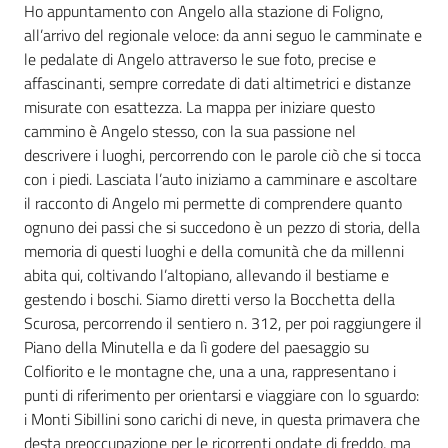
l'Impresa e il
Ho appuntamento con Angelo alla stazione di Foligno,
territorio
all’arrivo del regionale veloce: da anni seguo le camminate e
le pedalate di Angelo attraverso le sue foto, precise e
Tutelare
affascinanti, sempre corredate di dati altimetrici e distanze
l'Impresa e il
misurate con esattezza. La mappa per iniziare questo
Consumatore
cammino è Angelo stesso, con la sua passione nel
descrivere i luoghi, percorrendo con le parole ciò che si tocca
con i piedi. Lasciata l’auto iniziamo a camminare e ascoltare
L'Impresa
il racconto di Angelo mi permette di comprendere quanto
Digitale
ognuno dei passi che si succedono è un pezzo di storia, della
memoria di questi luoghi e della comunità che da millenni
abita qui, coltivando l’altopiano, allevando il bestiame e
gestendo i boschi. Siamo diretti verso la Bocchetta della
Scurosa, percorrendo il sentiero n. 312, per poi raggiungere il
Piano della Minutella e da lì godere del paesaggio su
Colfiorito e le montagne che, una a una, rappresentano i
punti di riferimento per orientarsi e viaggiare con lo sguardo:
i Monti Sibillini sono carichi di neve, in questa primavera che
desta preoccupazione per le ricorrenti ondate di freddo, ma