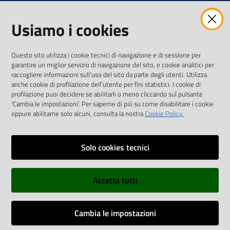
Usiamo i cookies
AMMINISTRAZIONE TRASPARENTE INTERCAM S.C.A.R.L.
Questo sito utilizza i cookie tecnici di navigazione e di sessione per
garantire un miglior servizio di navigazione del sito, e cookie analitici per
raccogliere informazioni sull'uso del sito da parte degli utenti. Utilizza
anche cookie di profilazione dell'utente per fini statistici. I cookie di
Vai alla pagina
profilazione puoi decidere se abilitarli o meno cliccando sul pulsante
Media Policy
'Cambia le impostazioni'. Per saperne di più su come disabilitare i cookie
oppure abilitarne solo alcuni, consulta la nostra
Cookie Policy.
Note legali
Privacy policy
Solo cookies tecnici
Mappa del sito
Accetta tutti
Credits
Dichiarazione di accessibilità
Cambia le impostazioni
Monitoraggio accessi al sito