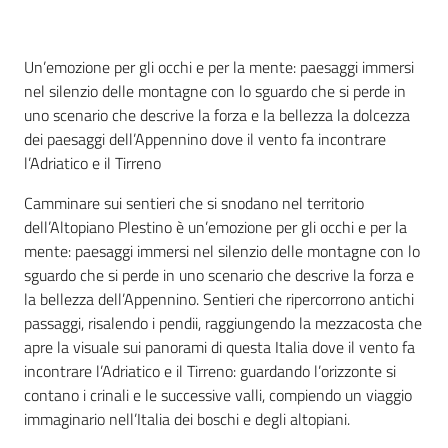
Un’emozione per gli occhi e per la mente: paesaggi immersi
nel silenzio delle montagne con lo sguardo che si perde in
uno scenario che descrive la forza e la bellezza la dolcezza
dei paesaggi dell’Appennino dove il vento fa incontrare
l’Adriatico e il Tirreno
Camminare sui sentieri che si snodano nel territorio
La Camera
dell’Altopiano Plestino è un’emozione per gli occhi e per la
mente: paesaggi immersi nel silenzio delle montagne con lo
sguardo che si perde in uno scenario che descrive la forza e
Avviare
la bellezza dell’Appennino. Sentieri che ripercorrono antichi
l'Impresa
passaggi, risalendo i pendii, raggiungendo la mezzacosta che
apre la visuale sui panorami di questa Italia dove il vento fa
Gestire
incontrare l’Adriatico e il Tirreno: guardando l’orizzonte si
l'Impresa
contano i crinali e le successive valli, compiendo un viaggio
immaginario nell’Italia dei boschi e degli altopiani.
Promuovere