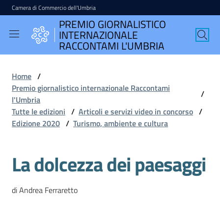
Camera di Commercio dell'Umbria
Vai al contenuto
Vai alla navigazione
Vai al footer
PREMIO GIORNALISTICO
PREMIO
INTERNAZIONALE
GIORNALISTICO
RACCONTAMI L'UMBRIA
INTERNAZIONALE
RACCONTAMI
Home
/
L'UMBRIA
Premio giornalistico internazionale Raccontami
/
l'Umbria
Tutte le edizioni
/
Articoli e servizi video in concorso
/
Edizione 2020
/
Turismo, ambiente e cultura
English
version
La dolcezza dei paesaggi
Seguici
di Andrea Ferraretto
su