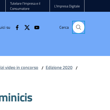
Tutelare l'Impresa e il
L'Impresa Digitale
Consumatore
uici su
Cerca
vizi video in concorso
Edizione 2020
/
/
minicis