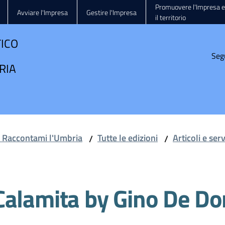
Promuovere l'Impresa e
Avviare l'Impresa
Gestire l'Impresa
il territorio
TICO
Seg
RIA
e Raccontami l'Umbria
Tutte le edizioni
Articoli e ser
/
/
Calamita by Gino De Do