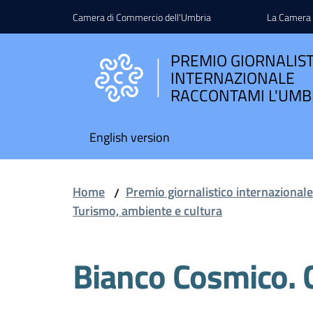
Vai al contenuto
Vai alla navigazione
Vai al footer
Camera di Commercio dell'Umbria
La Camera
PREMIO GIORNALIS
INTERNAZIONALE
RACCONTAMI L'UMB
English version
Home
Premio giornalistico internazional
/
Turismo, ambiente e cultura
Bianco Cosmico. 