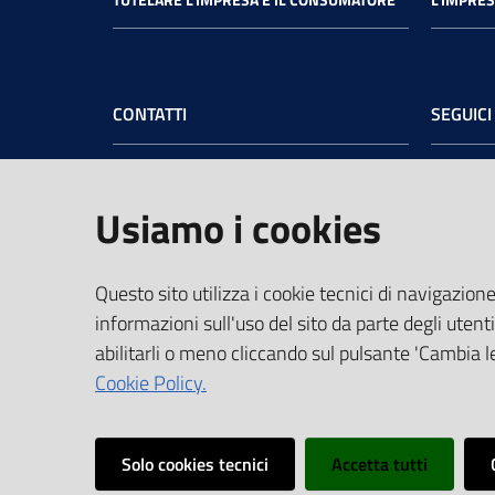
CONTATTI
SEGUICI
Camera di Commercio dell’Umbria
Face
Sede legale
: Via Cacciatori delle Alpi, 42 -
Usiamo i cookies
06121 Perugia - tel.
+39 075 57481
Sede di Terni
: Largo Don Minzoni, 6 -
05100 Terni - tel.
+39 0744 4891
Questo sito utilizza i cookie tecnici di navigazione
PEC:
cciaa@pec.umbria.camcom.it
informazioni sull'uso del sito da parte degli utenti
Codice Fiscale e Partita IVA:
abilitarli o meno cliccando sul pulsante 'Cambia le
03764550541
Cookie Policy.
Vai alla pagina
Solo cookies tecnici
Accetta tutti
Media
Note
Privacy