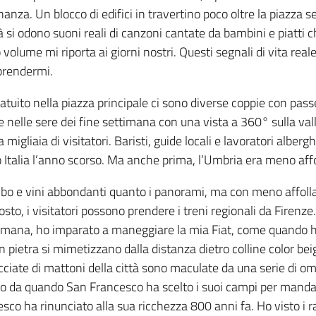
anza. Un blocco di edifici in travertino poco oltre la piazza
ttà si odono suoni reali di canzoni cantate da bambini e piatti 
lume mi riporta ai giorni nostri. Questi segnali di vita reale 
prendermi.
ratuito nella piazza principale ci sono diverse coppie con pass
e nelle sere dei fine settimana con una vista a 360° sulla valle
 migliaia di visitatori. Baristi, guide locali e lavoratori alberg
 Italia l’anno scorso. Ma anche prima, l’Umbria era meno affoll
cibo e vini abbondanti quanto i panorami, ma con meno affoll
 posto, i visitatori possono prendere i treni regionali da Firen
ettimana, ho imparato a maneggiare la mia Fiat, come quando ho 
fici in pietra si mimetizzano dalla distanza dietro colline colo
facciate di mattoni della città sono maculate da una serie di o
gio da quando San Francesco ha scelto i suoi campi per mandar
sco ha rinunciato alla sua ricchezza 800 anni fa. Ho visto i 