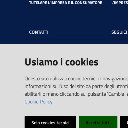
TUTELARE L'IMPRESA E IL CONSUMATORE
L'IMPRES
CONTATTI
SEGUICI
Camera di Commercio dell’Umbria
Face
Sede legale
: Via Cacciatori delle Alpi, 42 -
Usiamo i cookies
06121 Perugia - tel.
+39 075 57481
Sede di Terni
: Largo Don Minzoni, 6 -
05100 Terni - tel.
+39 0744 4891
Questo sito utilizza i cookie tecnici di navigazione
PEC:
cciaa@pec.umbria.camcom.it
informazioni sull'uso del sito da parte degli utenti
Codice Fiscale e Partita IVA:
abilitarli o meno cliccando sul pulsante 'Cambia le
03764550541
Cookie Policy.
Vai alla pagina
Solo cookies tecnici
Accetta tutti
Media
Note
Privacy