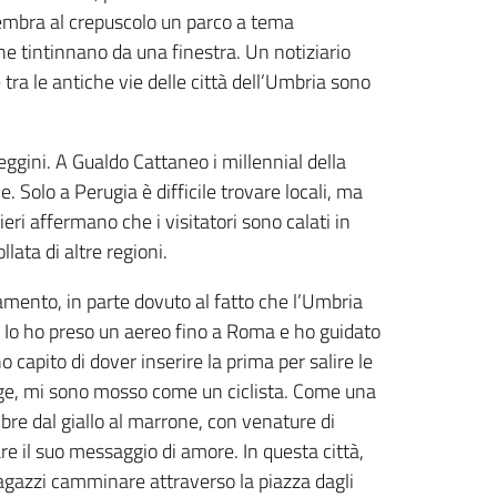
 sembra al crepuscolo un parco a tema
che tintinnano da una finestra. Un notiziario
tra le antiche vie delle città dell’Umbria sono
eggini. A Gualdo Cattaneo i millennial della
. Solo a Perugia è difficile trovare locali, ma
hieri affermano che i visitatori sono calati in
ata di altre regioni.
amento, in parte dovuto al fatto che l’Umbria
ze. Io ho preso un aereo fino a Roma e ho guidato
capito di dover inserire la prima per salire le
r beige, mi sono mosso come un ciclista. Come una
mbre dal giallo al marrone, con venature di
e il suo messaggio di amore. In questa città,
ragazzi camminare attraverso la piazza dagli