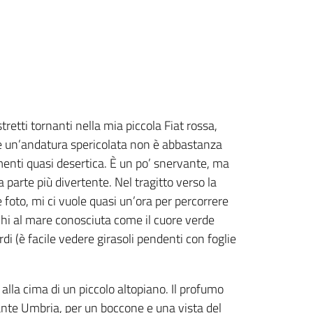
retti tornanti nella mia piccola Fiat rossa,
re un’andatura spericolata non è abbastanza
imenti quasi desertica. È un po’ snervante, ma
a parte più divertente. Nel tragitto verso la
e foto, mi ci vuole quasi un’ora per percorrere
cchi al mare conosciuta come il cuore verde
di (è facile vedere girasoli pendenti con foglie
alla cima di un piccolo altopiano. Il profumo
rante Umbria, per un boccone e una vista del