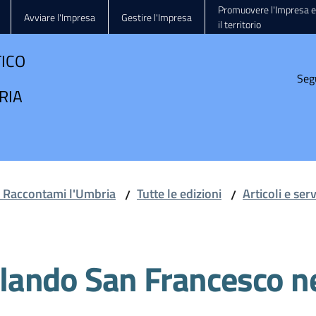
Promuovere l'Impresa e
Avviare l'Impresa
Gestire l'Impresa
il territorio
TICO
Seg
RIA
e Raccontami l'Umbria
Tutte le edizioni
Articoli e ser
/
/
ando San Francesco ne