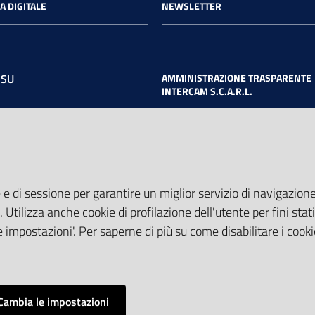
A DIGITALE
NEWSLETTER
 SU
AMMINISTRAZIONE TRASPARENTE
INTERCAM S.C.A.R.L.
book
Twitter
Youtube
 e di sessione per garantire un miglior servizio di navigazione 
. Utilizza anche cookie di profilazione dell'utente per fini stati
 impostazioni'. Per saperne di più su come disabilitare i cooki
Cambia le impostazioni
Mappa del
Credits
Dichiarazione di accessibilità