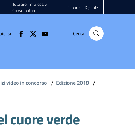
Tutelare l'Impresa e il
L'Impresa Digitale
Consumatore
uici su
Cerca
vizi video in concorso
Edizione 2018
/
/
l cuore verde