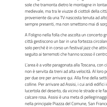
sole che tramonta dietro le montagne in lontan
medievale, ma tra le viuzze di ciottoli della ci
proveniente da una TV nascosta tenuta ad alto vo
sempre presenti, ma non smettono mai di sor
A Foligno nella folla che ascolta un concerto g
città gestiscono un bar in una fortezza circolar
solo perché è in corso un festival jazz che attira
seguito ai terremoti che hanno scosso il centro
L’area è a volte paragonata alla Toscana, con 
non è servita da treni ad alta velocità. Al loro
per due ore per arrivare qui. Alla fine della s
colline. Per arrivare ad Assisi, i cui aridi edi
lucertola del deserto, da vicino le strade e le 
calcare rosa. Assisi è una meta di pellegrinag
nella principale Piazza del Comune, San France