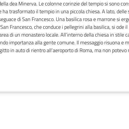
della dea Minerva. Le colonne corinzie del tempio si sono con
e ha trasformato il tempio in una piccola chiesa. A lato, dell
a, seguace di San Francesco. Una basilica rosa e marrone si e
 San Francesco, che conduce i pellegrini alla basilica, si ode i
rea di un monastero locale. All’interno della chiesa in stile c
do importanza alla gente comune. Il messaggio risuona e mi 
gitto in auto di rientro all’aeroporto di Roma, ma non potevo n