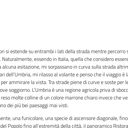
ri si estende su entrambi i lati della strada mentre percorro st
a. Naturalmente, essendo in Italia, quella che considero esse
nza alcuna esitazione, mi sorpassano in curva sulla strada altr
ri dell’Umbria, mi rilasso al volante e penso che il viaggio è l
 per ammirare la vista. Tra strade piene di curve e soste per l
a dove soggiorno. L’Umbria è una regione agricola priva di sbo
a reso molte colline di un colore marrone chiaro invece che ver
o dei più bei paesaggi mai visti.
ente, una funicolare, una specie di ascensore diagonale, fino 
el Popolo fino all’estremità della città, il panoramico Risto