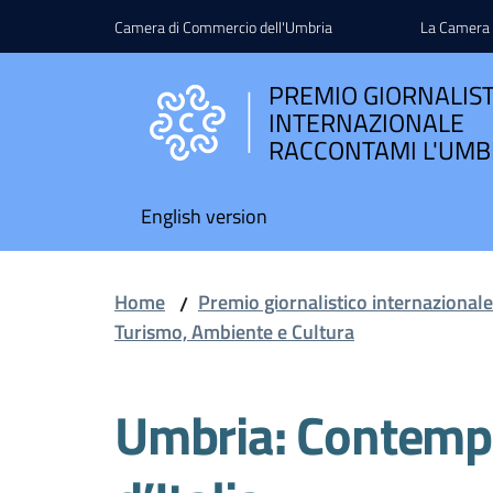
Vai al contenuto
Vai alla navigazione
Vai al footer
Camera di Commercio dell'Umbria
La Camera
PREMIO GIORNALIS
INTERNAZIONALE
RACCONTAMI L'UMB
English version
Home
Premio giornalistico internazional
/
Turismo, Ambiente e Cultura
Umbria: Contempl