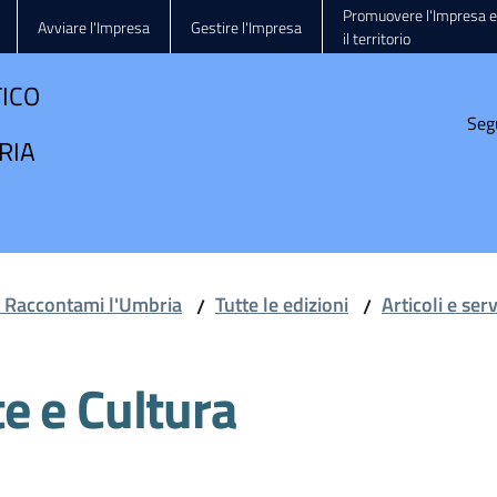
Promuovere l'Impresa e
Avviare l'Impresa
Gestire l'Impresa
il territorio
TICO
Seg
RIA
e Raccontami l'Umbria
Tutte le edizioni
Articoli e ser
/
/
e e Cultura