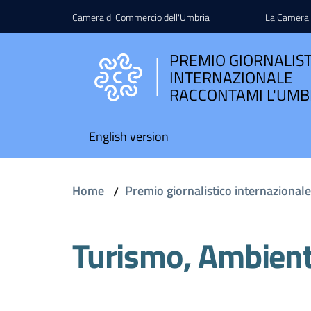
Vai al contenuto
Vai alla navigazione
Vai al footer
Camera di Commercio dell'Umbria
La Camera
PREMIO GIORNALIS
INTERNAZIONALE
RACCONTAMI L'UMB
English version
Home
Premio giornalistico internazional
/
Turismo, Ambient