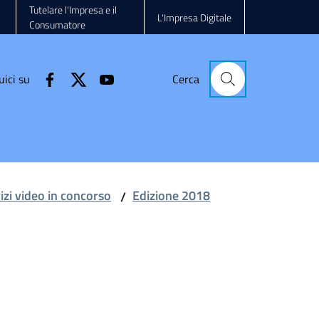
Tutelare l'Impresa e il
L'Impresa Digitale
Consumatore
uici su
Cerca
vizi video in concorso
Edizione 2018
/