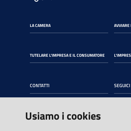
LA CAMERA
AVVIARE 
TUTELARE L'IMPRESA E IL CONSUMATORE
L'IMPRES
CONTATTI
SEGUICI
Camera di Commercio dell’Umbria
Face
Sede legale
: Via Cacciatori delle Alpi, 42 -
Usiamo i cookies
06121 Perugia - tel.
+39 075 57481
Sede di Terni
: Largo Don Minzoni, 6 -
05100 Terni - tel.
+39 0744 4891