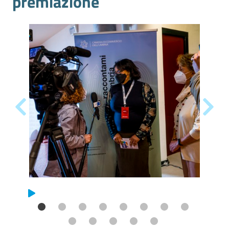
premiazione
La Camera
Avviare
l'Impresa
Gestire
l'Impresa
Promuovere