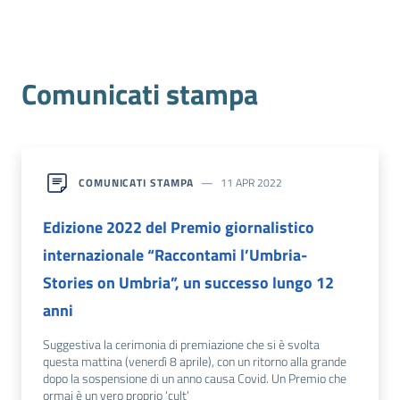
l'Impresa e il
territorio
Tutelare
Comunicati stampa
l'Impresa e il
Consumatore
L'Impresa
Digitale
COMUNICATI STAMPA
11 APR 2022
Edizione 2022 del Premio giornalistico
internazionale “Raccontami l’Umbria-
Stories on Umbria”, un successo lungo 12
anni
Suggestiva la cerimonia di premiazione che si è svolta
questa mattina (venerdì 8 aprile), con un ritorno alla grande
dopo la sospensione di un anno causa Covid. Un Premio che
ormai è un vero proprio ‘cult’