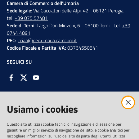
Camera di Commercio dell’Umbria
Sede legale
: Via Cacciatori delle Alpi, 42 - 06121 Perugia -
tel.
+39 075 57481
Sede di Terni
: Largo Don Minzoni, 6 - 05100 Terni - tel.
+39
0744 4891
PEC:
cciaa@pec.umbria.camcom.it
Codice Fiscale e Partita IVA:
03764550541
SEGUICI SU
Facebook
Twitter
Youtube
Usiamo i cookies
AMMINISTRAZIONE TRASPARENTE INTERCAM S.C.A.R.L.
Questo sito utilizza i cookie tecnici di navigazione e di sessione per
garantire un miglior servizio di navigazione del sito, e cookie analitici per
raccogliere informazioni sull'uso del sito da parte degli utenti. Utilizza