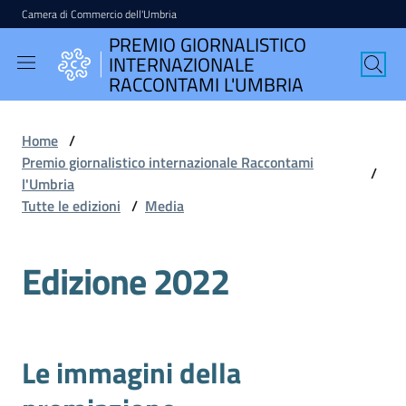
Camera di Commercio dell'Umbria
Vai al contenuto
Vai alla navigazione
Vai al footer
PREMIO GIORNALISTICO
PREMIO
INTERNAZIONALE
GIORNALISTICO
RACCONTAMI L'UMBRIA
INTERNAZIONALE
RACCONTAMI
Home
/
L'UMBRIA
Premio giornalistico internazionale Raccontami
/
l'Umbria
Tutte le edizioni
/
Media
English
Edizione 2022
version
Seguici
Le immagini della
su