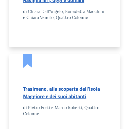
Rasiglia ieri, oggi e domani
l'Impresa e il
territorio
di Chiara Dall'Angelo, Benedetta Macchini
e Chiara Venuto, Quattro Colonne
Tutelare
l'Impresa e il
Consumatore
L'Impresa
Digitale
Trasimeno, alla scoperta dell'Isola
Maggiore e dei suoi abitanti
di Pietro Forti e Marco Roberti, Quattro
Colonne