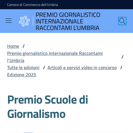
Camera di Commercio dell'Umbria
Vai al contenuto
Vai alla navigazione
Vai al footer
PREMIO GIORNALISTICO
PREMIO
INTERNAZIONALE
GIORNALISTICO
RACCONTAMI L'UMBRIA
INTERNAZIONALE
RACCONTAMI
Home
/
L'UMBRIA
Premio giornalistico internazionale Raccontami
/
l'Umbria
Tutte le edizioni
/
Articoli e servizi video in concorso
/
Edizione 2025
English
version
Premio Scuole di
Giornalismo
Seguici
su