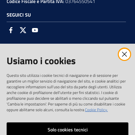
Codice Fiscale e Partita IVA:
03764550541
SEGUICI SU
Facebook
Twitter
Youtube
Usiamo i cookies
AMMINISTRAZIONE TRASPARENTE INTERCAM S.C.A.R.L.
Questo sito utilizza i cookie tecnici di navigazione e di sessione per
garantire un miglior servizio di navigazione del sito, e cookie analitici per
raccogliere informazioni sull'uso del sito da parte degli utenti. Utilizza
anche cookie di profilazione dell'utente per fini statistici. I cookie di
Vai alla pagina
profilazione puoi decidere se abilitarli o meno cliccando sul pulsante
Media Policy
'Cambia le impostazioni'. Per saperne di più su come disabilitare i cookie
oppure abilitarne solo alcuni, consulta la nostra
Cookie Policy.
Note legali
Privacy policy
Solo cookies tecnici