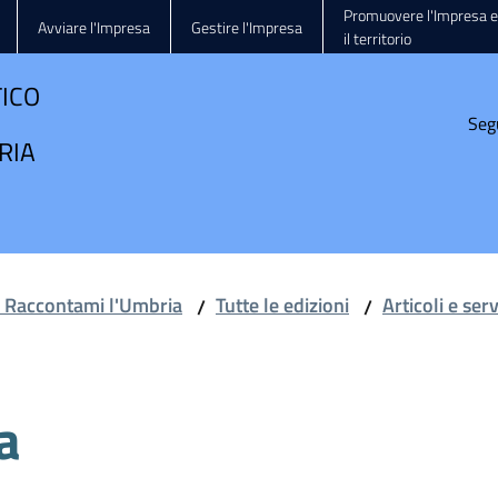
Promuovere l'Impresa e
Avviare l'Impresa
Gestire l'Impresa
il territorio
TICO
Seg
RIA
e Raccontami l'Umbria
Tutte le edizioni
Articoli e ser
/
/
a