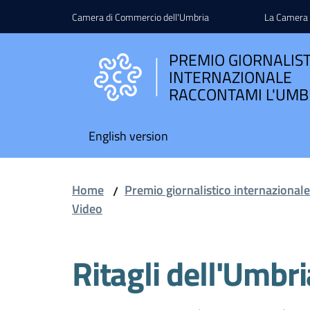
Vai al contenuto
Vai alla navigazione
Vai al footer
Camera di Commercio dell'Umbria
La Camera
PREMIO GIORNALIS
INTERNAZIONALE
RACCONTAMI L'UMB
English version
Home
Premio giornalistico internazional
/
Video
Ritagli dell'Umbri