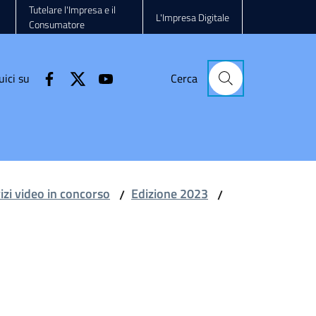
Tutelare l'Impresa e il
L'Impresa Digitale
Consumatore
uici su
Cerca
vizi video in concorso
Edizione 2023
/
/