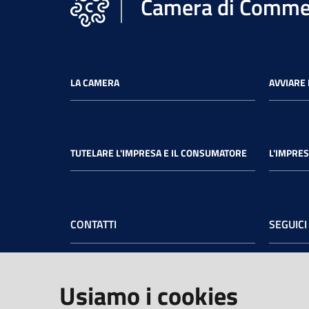
Camera di Commer
LA CAMERA
AVVIARE 
TUTELARE L'IMPRESA E IL CONSUMATORE
L'IMPRES
CONTATTI
SEGUICI
Camera di Commercio dell’Umbria
Face
Sede legale
: Via Cacciatori delle Alpi, 42 -
Usiamo i cookies
06121 Perugia - tel.
+39 075 57481