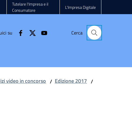
Tutelare l'Impresa e il
L'Impresa Digitale
Consumatore
uici su
Cerca
vizi video in concorso
Edizione 2017
/
/