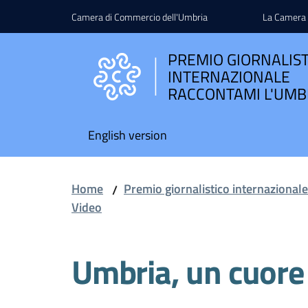
Vai al contenuto
Vai alla navigazione
Vai al footer
Camera di Commercio dell'Umbria
La Camera
PREMIO GIORNALIS
INTERNAZIONALE
RACCONTAMI L'UMB
English version
Home
Premio giornalistico internazional
/
Video
Umbria, un cuore