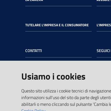
TUTELARE L'IMPRESA E IL CONSUMATORE
L'IMPRES
CONTATTI
SEGUICI
Camera di Commercio dell’Umbria
Face
Sede legale
: Via Cacciatori delle Alpi, 42 -
Usiamo i cookies
06121 Perugia - tel.
+39 075 57481
Sede di Terni
: Largo Don Minzoni, 6 -
05100 Terni - tel.
+39 0744 4891
Questo sito utilizza i cookie tecnici di navigazione
PEC:
cciaa@pec.umbria.camcom.it
informazioni sull'uso del sito da parte degli utenti
Codice Fiscale e Partita IVA:
abilitarli o meno cliccando sul pulsante 'Cambia le
03764550541
Cookie Policy.