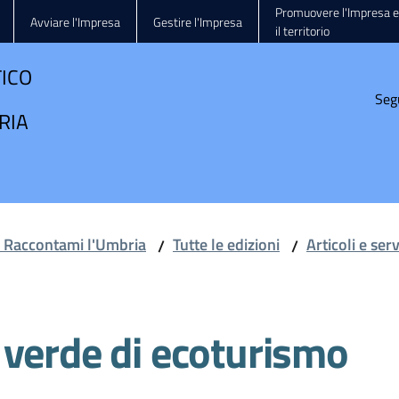
Promuovere l'Impresa e
Avviare l'Impresa
Gestire l'Impresa
il territorio
TICO
Seg
RIA
e Raccontami l'Umbria
Tutte le edizioni
Articoli e ser
/
/
 verde di ecoturismo