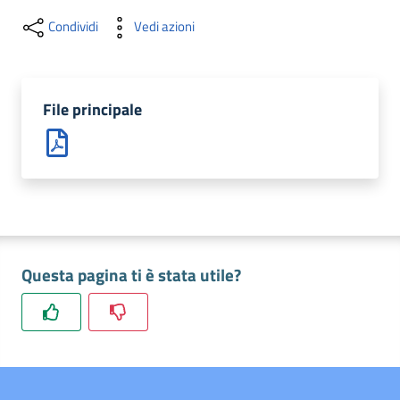
Condividi
Vedi azioni
File principale
La Camera
Avviare
Questa pagina ti è stata utile?
l'Impresa
Gestire
l'Impresa
Promuovere