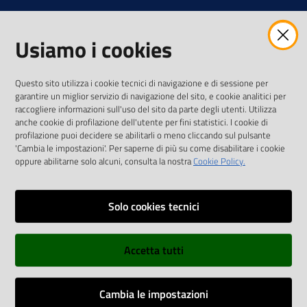
Usiamo i cookies
AMMINISTRAZIONE TRASPARENTE INTERCAM S.C.A.R.L.
Questo sito utilizza i cookie tecnici di navigazione e di sessione per
garantire un miglior servizio di navigazione del sito, e cookie analitici per
raccogliere informazioni sull'uso del sito da parte degli utenti. Utilizza
anche cookie di profilazione dell'utente per fini statistici. I cookie di
Vai alla pagina
profilazione puoi decidere se abilitarli o meno cliccando sul pulsante
Media Policy
'Cambia le impostazioni'. Per saperne di più su come disabilitare i cookie
oppure abilitarne solo alcuni, consulta la nostra
Cookie Policy.
Note legali
Privacy policy
Solo cookies tecnici
Mappa del sito
Accetta tutti
Credits
Dichiarazione di accessibilità
Cambia le impostazioni