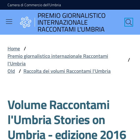
Camera di Commercio dell'Umbria
Vai al contenuto
Vai alla navigazione
Vai al footer
PREMIO GIORNALISTICO
PREMIO
INTERNAZIONALE
GIORNALISTICO
RACCONTAMI L'UMBRIA
INTERNAZIONALE
RACCONTAMI
Home
/
L'UMBRIA
Premio giornalistico internazionale Raccontami
/
l'Umbria
Old
/
Raccolta dei volumi Raccontami l'Umbria
English
version
Volume Raccontami
l'Umbria Stories on
Seguici
su
Umbria - edizione 2016