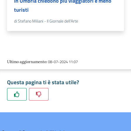
In Umbria chiedono più viaggiatori e meno
l'Impresa e il
turisti
territorio
di Stefano Miliani - Il Giornale dell'Arte
Tutelare
l'Impresa e il
Consumatore
L'Impresa
Digitale
08-07-2024 11:07
Ultimo aggiornamento
:
Questa pagina ti è stata utile?