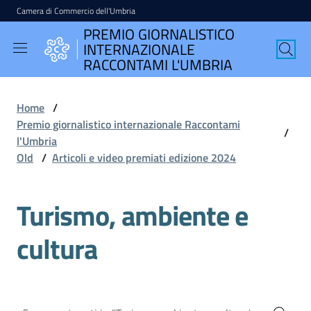
Camera di Commercio dell'Umbria
Vai al contenuto
Vai alla navigazione
Vai al footer
PREMIO GIORNALISTICO
PREMIO
INTERNAZIONALE
GIORNALISTICO
RACCONTAMI L'UMBRIA
INTERNAZIONALE
RACCONTAMI
Home
/
L'UMBRIA
Premio giornalistico internazionale Raccontami
/
l'Umbria
Old
/
Articoli e video premiati edizione 2024
English
Turismo, ambiente e
version
cultura
Seguici
su