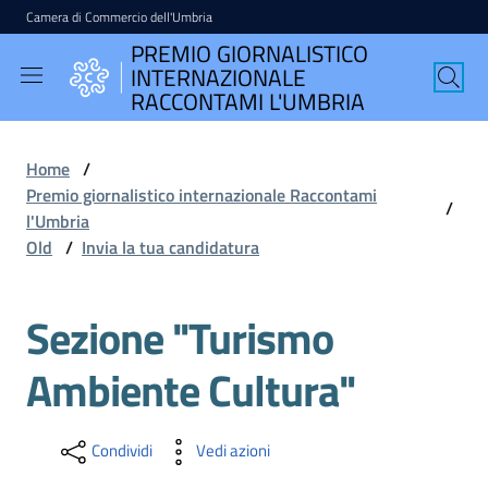
Camera di Commercio dell'Umbria
Vai al contenuto
Vai alla navigazione
Vai al footer
PREMIO GIORNALISTICO
PREMIO
INTERNAZIONALE
GIORNALISTICO
RACCONTAMI L'UMBRIA
INTERNAZIONALE
RACCONTAMI
Home
/
L'UMBRIA
Premio giornalistico internazionale Raccontami
/
l'Umbria
Old
/
Invia la tua candidatura
English
Sezione "Turismo
version
Ambiente Cultura"
Seguici
su
Condividi
Vedi azioni