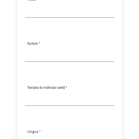
l'Impresa e il
territorio
Tutelare
l'Impresa e il
Consumatore
Autore *
L'Impresa
Digitale
Testata (o indirizzo web) *
Lingua *