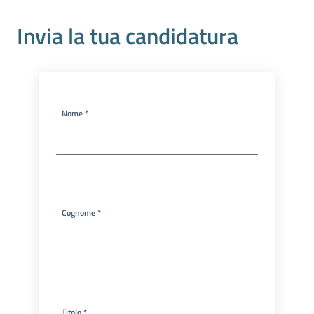
Invia la tua candidatura
Nome *
La Camera
Avviare
Cognome *
l'Impresa
Gestire
l'Impresa
Promuovere
Titolo *